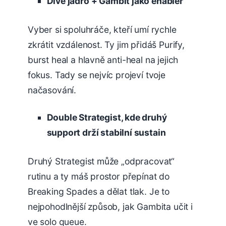
Dive jádro + Gambit jako enabler
Vyber si spoluhráče, kteří umí rychle
zkrátit vzdálenost. Ty jim přidáš Purify,
burst heal a hlavně anti-heal na jejich
fokus. Tady se nejvíc projeví tvoje
načasování.
Double Strategist, kde druhý
support drží stabilní sustain
Druhý Strategist může „odpracovat“
rutinu a ty máš prostor přepínat do
Breaking Spades a dělat tlak. Je to
nejpohodlnější způsob, jak Gambita učit i
ve solo queue.