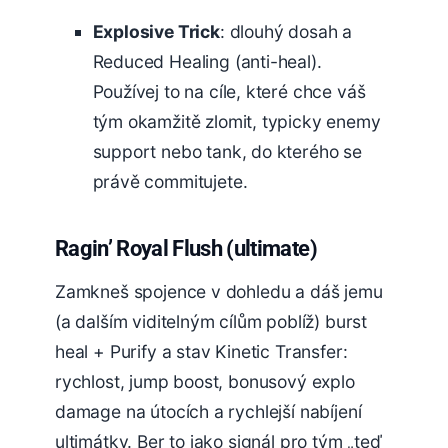
Explosive Trick
: dlouhý dosah a
Reduced Healing (anti-heal).
Používej to na cíle, které chce váš
tým okamžitě zlomit, typicky enemy
support nebo tank, do kterého se
právě commitujete.
Ragin’ Royal Flush (ultimate)
Zamkneš spojence v dohledu a dáš jemu
(a dalším viditelným cílům poblíž) burst
heal + Purify a stav Kinetic Transfer:
rychlost, jump boost, bonusový explo
damage na útocích a rychlejší nabíjení
ultimátky. Ber to jako signál pro tým „teď