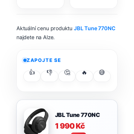
Rodiče teď
výhody
dostávají nové
možnosti!
Aktuální cenu produktu
JBL Tune 770NC
najdete na Alze.
ZAPOJTE SE
👍
👎
🤔
🔥
😅
JBL Tune 770NC
1 990 Kč