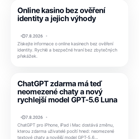
Online kasino bez ověření
identity a jejich výhody
REDAKCE APPLIŠTĚ
7.8.2026
Získejte informace o online kasinech bez ověření
identity. Rychlé a bezpečné hraní bez zbytečných
překážek.
ChatGPT zdarma má teď
neomezené chaty a nový
rychlejší model GPT-5.6 Luna
JAN HOLEŠ
7.8.2026
ChatGPT pro iPhone, iPad i Mac dostává změnu,
kterou zdarma uživatelé pocítí hned: neomezené
textové chaty a novější model GPT-5.6...