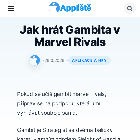
Appliště
Jak hrát Gambita v
Marvel Rivals
Redakce Appliště
26.3.2026
APLIKACE A HRY
Pokud se učíš gambit marvel rivals,
připrav se na podporu, která umí
vyhrávat souboje sama.
Gambit je Strategist se dvěma balíčky
karet, vlastním zdrojem Sleight of Hand a