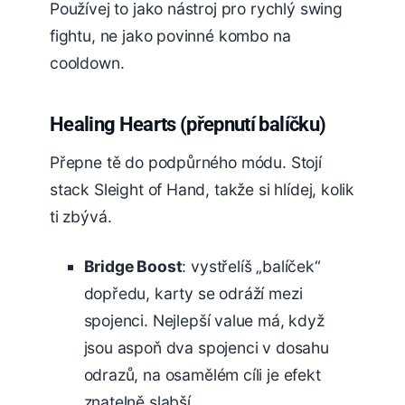
Používej to jako nástroj pro rychlý swing
fightu, ne jako povinné kombo na
cooldown.
Healing Hearts (přepnutí balíčku)
Přepne tě do podpůrného módu. Stojí
stack Sleight of Hand, takže si hlídej, kolik
ti zbývá.
Bridge Boost
: vystřelíš „balíček“
dopředu, karty se odráží mezi
spojenci. Nejlepší value má, když
jsou aspoň dva spojenci v dosahu
odrazů, na osamělém cíli je efekt
znatelně slabší.