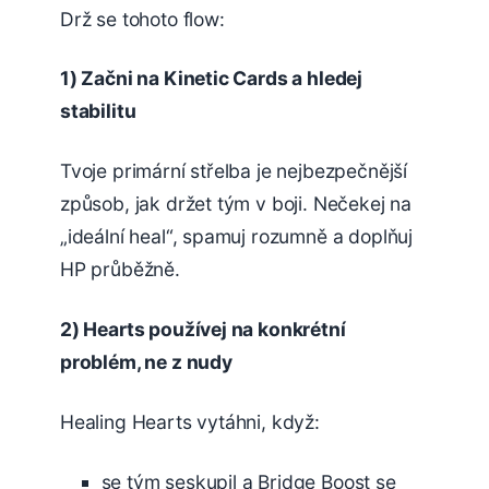
Drž se tohoto flow:
1) Začni na Kinetic Cards a hledej
stabilitu
Tvoje primární střelba je nejbezpečnější
způsob, jak držet tým v boji. Nečekej na
„ideální heal“, spamuj rozumně a doplňuj
HP průběžně.
2) Hearts používej na konkrétní
problém, ne z nudy
Healing Hearts vytáhni, když:
se tým seskupil a Bridge Boost se