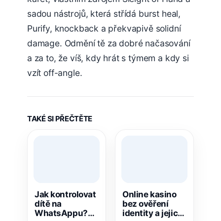
sadou nástrojů, která střídá burst heal,
Purify, knockback a překvapivě solidní
damage. Odmění tě za dobré načasování
a za to, že víš, kdy hrát s týmem a kdy si
vzít off-angle.
TAKÉ SI PŘEČTĚTE
Jak kontrolovat
Online kasino
dítě na
bez ověření
WhatsAppu?
identity a jejich