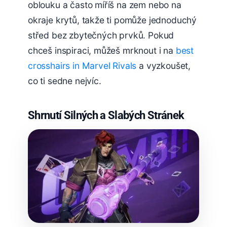
oblouku a často míříš na zem nebo na
okraje krytů, takže ti pomůže jednoduchý
střed bez zbytečných prvků. Pokud
chceš inspiraci, můžeš mrknout i na
best
crosshairs in Marvel Rivals
a vyzkoušet,
co ti sedne nejvíc.
Shrnutí Silných a Slabých Stránek