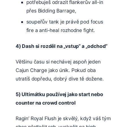
potřebuješ odrazit flankerův all-in
přes Bidding Barrage,
soupeřův tank je právě pod focus
fire a anti-heal rozhodne fight.
4) Dash si rozděl na „vstup“ a „odchod“
Většinu času si nechávej aspoň jeden
Cajun Charge jako únik. Pokud oba
utratíš dopředu, dobrý dive tě dožene.
5) Ultimátku používej jako start nebo
counter na crowd control
Ragin’ Royal Flush je skvělý, když váš tým
chce přetlačit roh, vyskočit na high