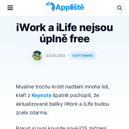
Appliště
iWork a iLife nejsou
úplně free
Jakub Michlovský
23.10.2013
SOFTWARE
Musíme trochu krotit nadšení mnoha lidí,
kteří z
Keynote
špatně pochopili, že
aktualizované balíky iWork a iLife budou
zcela zdarma.
Pokud si nyní koupíte nové iOS zařízení,