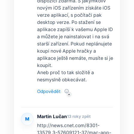
dispozici zdarma. S jakýmkoliv
novým iOS zařízením získáte iOS
verze aplikací, s počítači pak
desktop verze. Po stažení se
aplikace zapíší k vašemu Apple ID
a můžete je nainstalovat i na svá
starší zařízení. Pokud neplánujete
koupi nové Apple hračky a
aplikace ještě nemáte, musíte si je
koupit.
Aneb proč to tak složitě a
nesmyslně obkecávat.
Odpovědět
·
Martin Lučan
13 roky zpět
M
http://news.cnet.com/8301-
13579_3-57609121-37/mac-app-