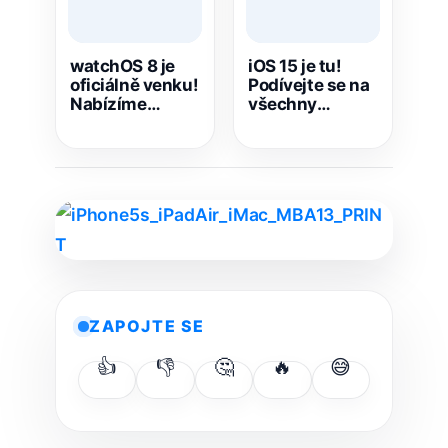
watchOS 8 je
iOS 15 je tu!
oficiálně venku!
Podívejte se na
Nabízíme
všechny
přehled nových
zásadní
funkcí
novinky
ZAPOJTE SE
👍
👎
🤔
🔥
😅