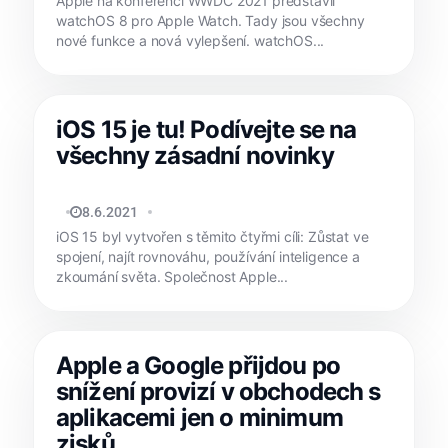
Apple na konferenci WWDC 2021 představil
watchOS 8 pro Apple Watch. Tady jsou všechny
nové funkce a nová vylepšení. watchOS...
iOS 15 je tu! Podívejte se na
všechny zásadní novinky
DAVID HUBLAR
8.6.2021
iOS 15 byl vytvořen s těmito čtyřmi cíli: Zůstat ve
spojení, najít rovnováhu, používání inteligence a
zkoumání světa. Společnost Apple...
Apple a Google přijdou po
snížení provizí v obchodech s
aplikacemi jen o minimum
zisků