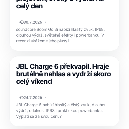
celý den
JAN HOLEŠ
30.7.2026
soundcore Boom Go 3i nabízí hlasitý zvuk, IP68,
dlouhou výdrž, světelné efekty i powerbanku. V
recenzi ukážeme jeho plusy i...
JBL Charge 6 překvapil. Hraje
brutálně nahlas a vydrží skoro
celý víkend
MATYÁŠ KOZÁK
24.7.2026
JBL Charge 6 nabízí hlasitý a čistý zvuk, dlouhou
výdrž, odolnost IP68 i praktickou powerbanku.
Vyplatí se za svou cenu?