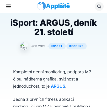
Appliště
iSport: ARGUS, deník
21. století
Pavel Vejnar
9.11.2013
,
ISPORT
RECENZE
TESTOVÁNO
Kompletní denní monitoring, podpora M7
čipu, nádherná grafika, svižnost a
jednoduchost, to je
ARGUS
.
Jedna z prvních fitness aplikací
podporující čip M7 v nejnovějším iPhonu