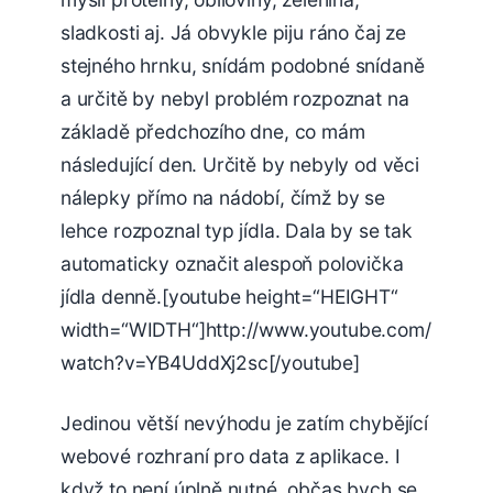
sladkosti aj. Já obvykle piju ráno čaj ze
stejného hrnku, snídám podobné snídaně
a určitě by nebyl problém rozpoznat na
základě předchozího dne, co mám
následující den. Určitě by nebyly od věci
nálepky přímo na nádobí, čímž by se
lehce rozpoznal typ jídla. Dala by se tak
automaticky označit alespoň polovička
jídla denně.[youtube height=“HEIGHT“
width=“WIDTH“]http://www.youtube.com/
watch?v=YB4UddXj2sc[/youtube]
Jedinou větší nevýhodu je zatím chybějící
webové rozhraní pro data z aplikace. I
když to není úplně nutné, občas bych se