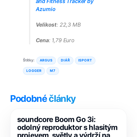
and Fitness Tracker by
Azumio
Velikost
: 22,3 MB
Cena
: 1,79 Euro
Štítky:
ARGUS
DIÁŘ
ISPORT
LOGGER
M7
Podobné
články
soundcore Boom Go 3i:
odolný reproduktor s hlasitým
projevem, světly a výdrží na