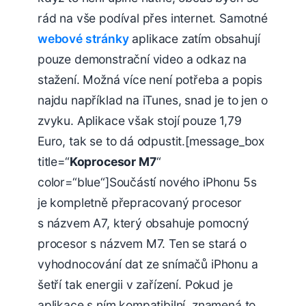
rád na vše podíval přes internet. Samotné
webové stránky
aplikace zatím obsahují
pouze demonstrační video a odkaz na
stažení. Možná více není potřeba a popis
najdu například na iTunes, snad je to jen o
zvyku. Aplikace však stojí pouze 1,79
Euro, tak se to dá odpustit.[message_box
title=“
Koprocesor M7
“
color=“blue“]Součástí nového iPhonu 5s
je kompletně přepracovaný procesor
s názvem A7, který obsahuje pomocný
procesor s názvem M7. Ten se stará o
vyhodnocování dat ze snímačů iPhonu a
šetří tak energii v zařízení. Pokud je
aplikace s ním kompatibilní, znamená to,