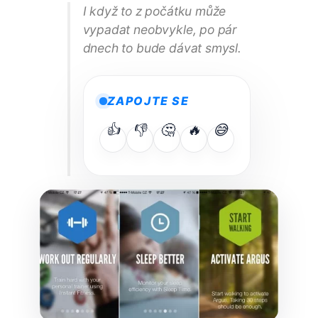
I když to z počátku může
vypadat neobvykle, po pár
dnech to bude dávat smysl.
ZAPOJTE SE
👍
👎
🤔
🔥
😅