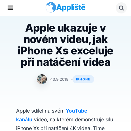
Appliště
Apple ukazuje v
novém videu, jak
iPhone Xs exceluje
při natáčení videa
Tomáš Svoboda
13.9.2018
IPHONE
Apple sdílel na svém
YouTube
kanálu
video, na kterém demonstruje sílu
iPhone Xs při natáčení 4K videa, Time