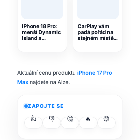
iPhone 18 Pro:
CarPlay vám
menší Dynamic
padá pořád na
Island a
stejném místě?
variabilní clona
Tohle může být
– skutečná
pravý důvod
vylepšení, nebo
jen kosmetické
změny?
Aktuální cenu produktu
iPhone 17 Pro
Max
najdete na Alze.
ZAPOJTE SE
👍
👎
🤔
🔥
😅