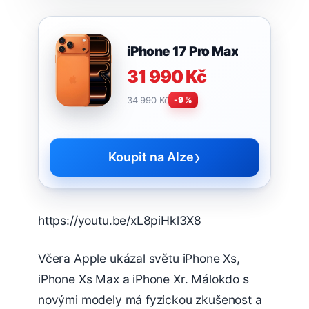
iPhone 17 Pro Max
31 990 Kč
34 990 Kč
-9 %
›
Koupit na Alze
https://youtu.be/xL8piHkl3X8
Včera Apple ukázal světu iPhone Xs,
iPhone Xs Max a iPhone Xr. Málokdo s
novými modely má fyzickou zkušenost a