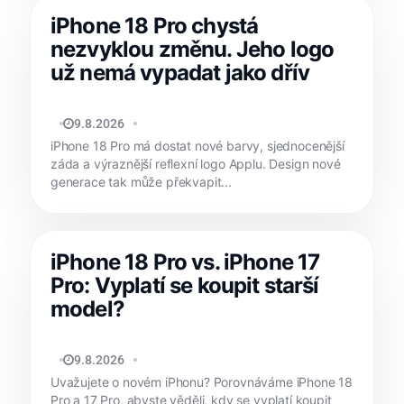
iPhone 18 Pro chystá
nezvyklou změnu. Jeho logo
už nemá vypadat jako dřív
MATYÁŠ KOZÁK
9.8.2026
iPhone 18 Pro má dostat nové barvy, sjednocenější
záda a výraznější reflexní logo Applu. Design nové
generace tak může překvapit...
iPhone 18 Pro vs. iPhone 17
Pro: Vyplatí se koupit starší
model?
MATYÁŠ KOZÁK
9.8.2026
Uvažujete o novém iPhonu? Porovnáváme iPhone 18
Pro a 17 Pro, abyste věděli, kdy se vyplatí koupit