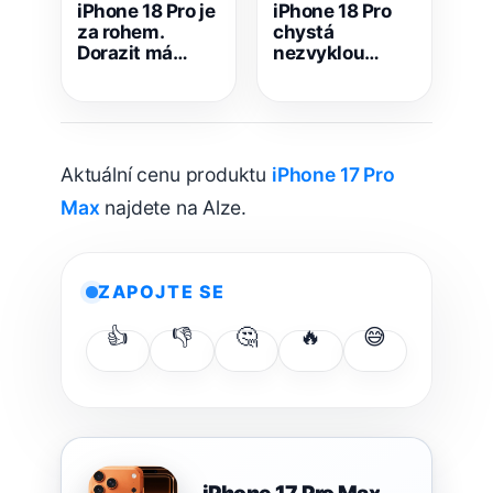
iPhone 18 Pro je
iPhone 18 Pro
za rohem.
chystá
Dorazit má
nezvyklou
menší Dynamic
změnu. Jeho
Island i satelitní
logo už nemá
5G
vypadat jako
dřív
Aktuální cenu produktu
iPhone 17 Pro
Max
najdete na Alze.
ZAPOJTE SE
👍
👎
🤔
🔥
😅