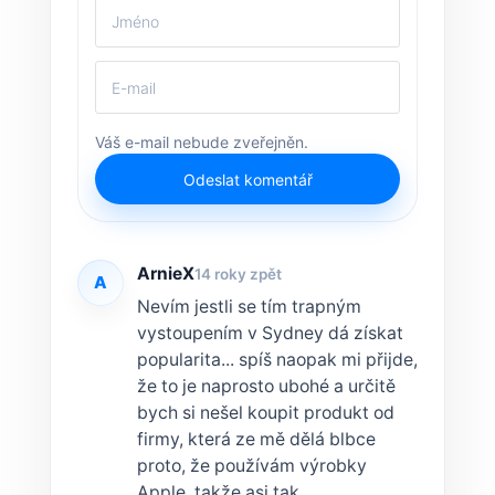
Váš e-mail nebude zveřejněn.
Odeslat komentář
ArnieX
14 roky zpět
A
Nevím jestli se tím trapným
vystoupením v Sydney dá získat
popularita... spíš naopak mi přijde,
že to je naprosto ubohé a určitě
bych si nešel koupit produkt od
firmy, která ze mě dělá blbce
proto, že používám výrobky
Apple, takže asi tak.