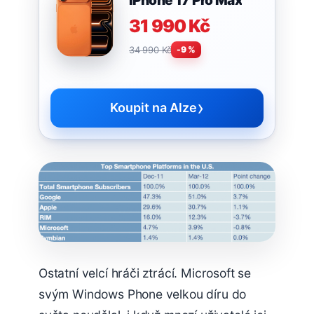
iPhone 17 Pro Max
31 990 Kč
34 990 Kč
-9 %
›
Koupit na Alze
Ostatní velcí hráči ztrácí. Microsoft se
svým Windows Phone velkou díru do