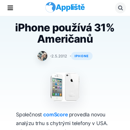
Appliště
iPhone používá 31%
Američanů
Tomáš Svoboda
2.5.2012
IPHONE
Společnost
comScore
provedla novou
analýzu trhu s chytrými telefony v USA.