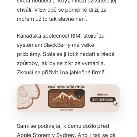
světa neudělal, i když mnozí uživatelé jej
chválí. V Evropě se poměrně drží, za
mořem už to tak slavné není.
Kanadská společnost RIM, stojící za
systémem BlackBerry má velké
problémy. Stále se jí totiž nedaří a hledá
způsoby, jak by se z krize vymanila.
Zkouší se přiživit i na jablečné firmě.
Sami se podívejte, k čemu došlo před
Apple Storem v Sydney. Ano, i tak se dá