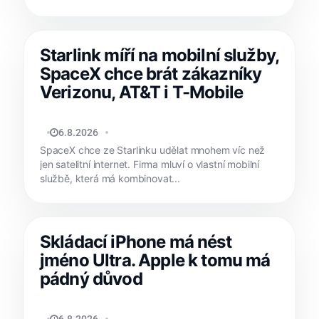
Starlink míří na mobilní služby,
SpaceX chce brát zákazníky
Verizonu, AT&T i T-Mobile
MATYÁŠ KOZÁK
6.8.2026
SpaceX chce ze Starlinku udělat mnohem víc než
jen satelitní internet. Firma mluví o vlastní mobilní
službě, která má kombinovat...
Skládací iPhone má nést
jméno Ultra. Apple k tomu má
pádný důvod