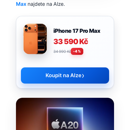
Max
najdete na Alze.
iPhone 17 Pro Max
33 590 Kč
34 990 Kč
-4 %
›
Koupit na Alze