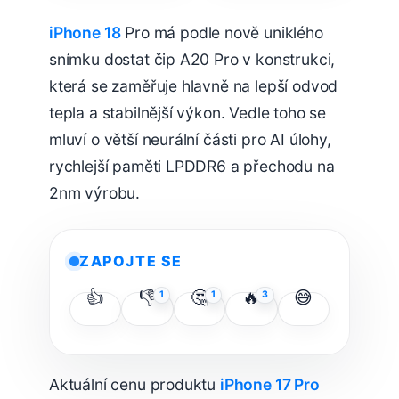
připravit?
iPhone 18
Pro má podle nově uniklého
snímku dostat čip A20 Pro v konstrukci,
která se zaměřuje hlavně na lepší odvod
tepla a stabilnější výkon. Vedle toho se
mluví o větší neurální části pro AI úlohy,
rychlejší paměti LPDDR6 a přechodu na
2nm výrobu.
ZAPOJTE SE
👍
👎
🤔
🔥
😅
1
1
3
Aktuální cenu produktu
iPhone 17 Pro