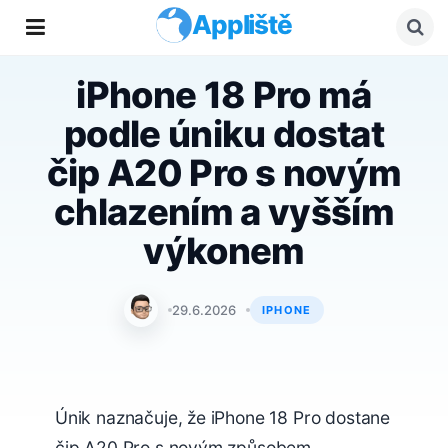
Appliště
iPhone 18 Pro má
podle úniku dostat
čip A20 Pro s novým
chlazením a vyšším
výkonem
Jan Holeš
29.6.2026
IPHONE
Únik naznačuje, že iPhone 18 Pro dostane
čip A20 Pro s novým způsobem