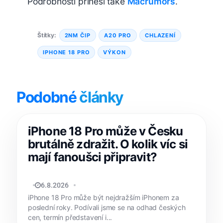
Podrobnosti přinesl také
Macrumors
.
Štítky:
2NM ČIP
A20 PRO
CHLAZENÍ
IPHONE 18 PRO
VÝKON
Podobné
články
iPhone 18 Pro může v Česku
brutálně zdražit. O kolik víc si
mají fanoušci připravit?
MATYÁŠ KOZÁK
6.8.2026
iPhone 18 Pro může být nejdražším iPhonem za
poslední roky. Podívali jsme se na odhad českých
cen, termín představení i...