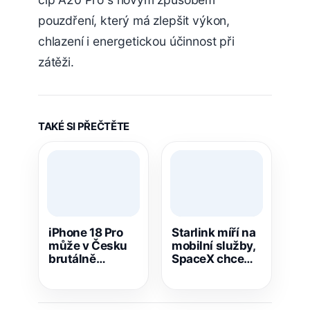
pouzdření, který má zlepšit výkon,
chlazení i energetickou účinnost při
zátěži.
TAKÉ SI PŘEČTĚTE
iPhone 18 Pro
Starlink míří na
může v Česku
mobilní služby,
brutálně
SpaceX chce
zdražit. O kolik
brát zákazníky
víc si mají
Verizonu, AT&T i
fanoušci
T-Mobile