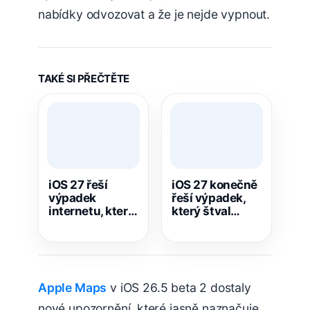
nabídky odvozovat a že je nejde vypnout.
TAKÉ SI PŘEČTĚTE
iOS 27 řeší
iOS 27 konečně
výpadek
řeší výpadek,
internetu, který
který štval
dlouhodobě
majitele iPhonů
trápil majitele
celé roky
iPhonů
Apple Maps
v iOS 26.5 beta 2 dostaly
nové upozornění, které jasně naznačuje