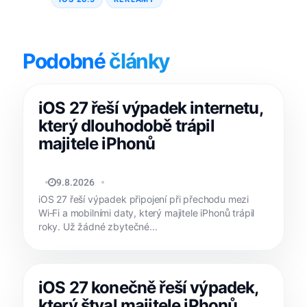
Podobné
články
iOS 27 řeší výpadek internetu,
který dlouhodobě trápil
majitele iPhonů
MATYÁŠ KOZÁK
9.8.2026
iOS 27 řeší výpadek připojení při přechodu mezi
Wi‑Fi a mobilními daty, který majitele iPhonů trápil
roky. Už žádné zbytečné...
iOS 27 konečně řeší výpadek,
který štval majitele iPhonů