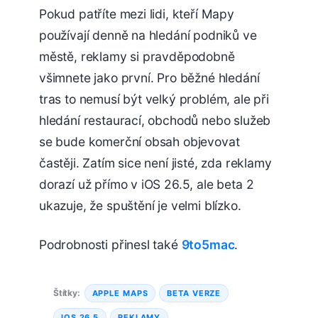
Pokud patříte mezi lidi, kteří Mapy
používají denně na hledání podniků ve
městě, reklamy si pravděpodobně
všimnete jako první. Pro běžné hledání
tras to nemusí být velký problém, ale při
hledání restaurací, obchodů nebo služeb
se bude komerční obsah objevovat
častěji. Zatím sice není jisté, zda reklamy
dorazí už přímo v iOS 26.5, ale beta 2
ukazuje, že spuštění je velmi blízko.
Podrobnosti přinesl také
9to5mac
.
Štítky:
APPLE MAPS
BETA VERZE
IOS 26.5
REKLAMY