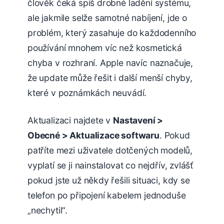
člověk čeká spíš drobné ladění systému,
ale jakmile selže samotné nabíjení, jde o
problém, který zasahuje do každodenního
používání mnohem víc než kosmetická
chyba v rozhraní. Apple navíc naznačuje,
že update může řešit i další menší chyby,
které v poznámkách neuvádí.
Aktualizaci najdete v
Nastavení >
Obecné > Aktualizace softwaru
. Pokud
patříte mezi uživatele dotčených modelů,
vyplatí se ji nainstalovat co nejdřív, zvlášť
pokud jste už někdy řešili situaci, kdy se
telefon po připojení kabelem jednoduše
„nechytil“.