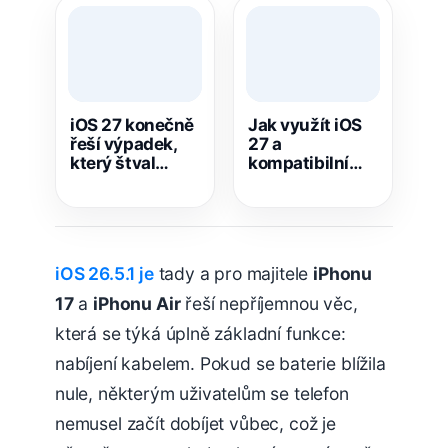
iOS 27 konečně
Jak využít iOS
řeší výpadek,
27 a
který štval
kompatibilní
majitele iPhonů
zařízení k
celé roky
lepšímu
tréninku v
praxi? Tipy a
triky
iOS 26.5.1 je
tady a pro majitele
iPhonu
17
a
iPhonu Air
řeší nepříjemnou věc,
která se týká úplně základní funkce:
nabíjení kabelem. Pokud se baterie blížila
nule, některým uživatelům se telefon
nemusel začít dobíjet vůbec, což je