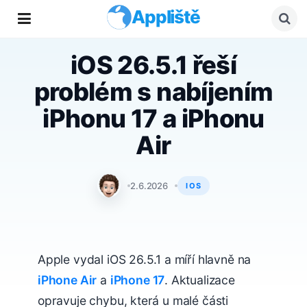
Appliště
iOS 26.5.1 řeší
problém s nabíjením
iPhonu 17 a iPhonu
Air
Matyáš Kozák
2.6.2026
IOS
Apple vydal iOS 26.5.1 a míří hlavně na
iPhone Air
a
iPhone 17
. Aktualizace
opravuje chybu, která u malé části