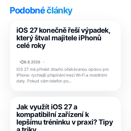
Podobné
články
iOS 27 konečně řeší výpadek,
který štval majitele iPhonů
celé roky
JAN HOLEŠ
8.8.2026
iOS 27 má přinést dlouho očekávanou opravu pro
iPhone: rychlejší přepínání mezi Wi‑Fi a mobilními
daty. Pokud vám telefon po...
Jak využít iOS 27 a
kompatibilní zařízení k
lepšímu tréninku v praxi? Tipy
a triky