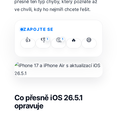
přesně ten typ chyby, který poznáte až
ve chvíli, kdy ho nejmíň chcete řešit.
ZAPOJTE SE
👍
👎
🤔
🔥
😅
1
1
Co přesně iOS 26.5.1
opravuje