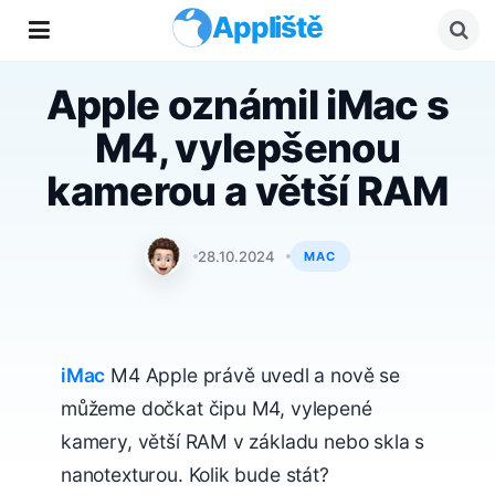
Appliště
Apple oznámil iMac s
M4, vylepšenou
kamerou a větší RAM
Matyáš Kozák
28.10.2024
MAC
iMac
M4 Apple právě uvedl a nově se
můžeme dočkat čipu M4, vylepené
kamery, větší RAM v základu nebo skla s
nanotexturou. Kolik bude stát?