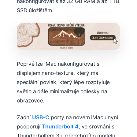
nakonfigurovat s až 32 GB RAM a až 1 TB
SSD úložištěm.
Poprvé lze iMac nakonfigurovat s
displejem nano-texture, který má
speciální povlak, který lépe rozptyluje
světlo a dále minimalizuje odlesky na
obrazovce.
Zadní
USB-C
porty na novém iMacu nyní
podporují
Thunderbolt 4
, ve srovnání s
Thunderboltem 3 u předchozího modelu.