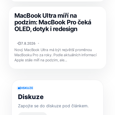
MacBook Ultra míří na
podzim: MacBook Pro čeká
OLED, dotyk i redesign
MATYÁŠ KOZÁK
7.8.2026
Nový MacBook Ultra má být největší proměnou
MacBooku Pro za roky. Podle aktuálních informací
Apple stále míří na podzim, ale...
DISKUZE
Diskuze
Zapojte se do diskuze pod článkem.