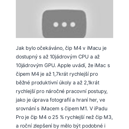
Jak bylo očekáváno, čip M4 v iMacu je
dostupný s až 10jádrovým CPU a až
10jádrovým GPU. Apple uvádí, že iMac s
čipem M4 je až 1,7krát rychlejší pro
běžné produktivní úkoly a až 2,1krát
rychlejší pro náročné pracovní postupy,
jako je úprava fotografií a hraní her, ve
srovnání s iMacem s čipem M1. V iPadu
Pro je čip M4 o 25 % rychlejší než čip M3,
a roční zlepšení by mělo být podobné i