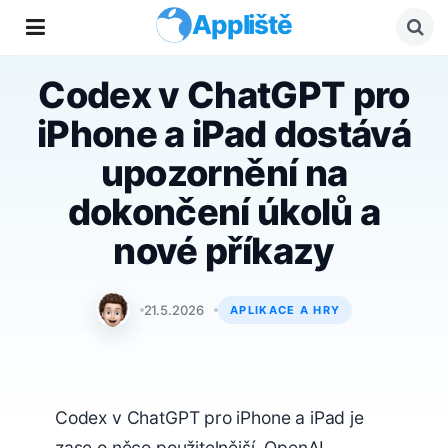
Appliště
Codex v ChatGPT pro
iPhone a iPad dostává
upozornění na
dokončení úkolů a
nové příkazy
Matyáš Kozák
21.5.2026
APLIKACE A HRY
Codex v ChatGPT pro iPhone a iPad je
zase o něco použitelnější. OpenAI