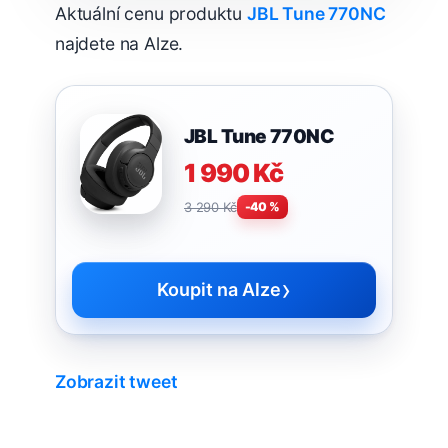
Aktuální cenu produktu
JBL Tune 770NC
najdete na Alze.
JBL Tune 770NC
1 990 Kč
3 290 Kč
-40 %
›
Koupit na Alze
Zobrazit tweet