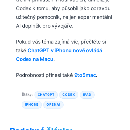
Codex k tomu, aby působil jako opravdu
užitečný pomocník, ne jen experimentální
AI doplněk pro vývojáře.
Pokud vás téma zajímá víc, přečtěte si
také
ChatGPT v iPhonu nově ovládá
Codex na Macu
.
Podrobnosti přinesl také
9to5mac
.
Štítky:
CHATGPT
CODEX
IPAD
IPHONE
OPENAI