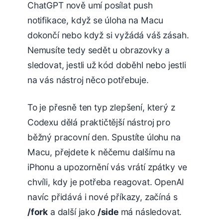
ChatGPT nově umí posílat push
notifikace, když se úloha na Macu
dokončí nebo když si vyžádá váš zásah.
Nemusíte tedy sedět u obrazovky a
sledovat, jestli už kód doběhl nebo jestli
na vás nástroj něco potřebuje.
To je přesně ten typ zlepšení, který z
Codexu dělá praktičtější nástroj pro
běžný pracovní den. Spustíte úlohu na
Macu, přejdete k něčemu dalšímu na
iPhonu a upozornění vás vrátí zpátky ve
chvíli, kdy je potřeba reagovat. OpenAI
navíc přidává i nové příkazy, začíná s
/fork
a další jako
/side
má následovat.