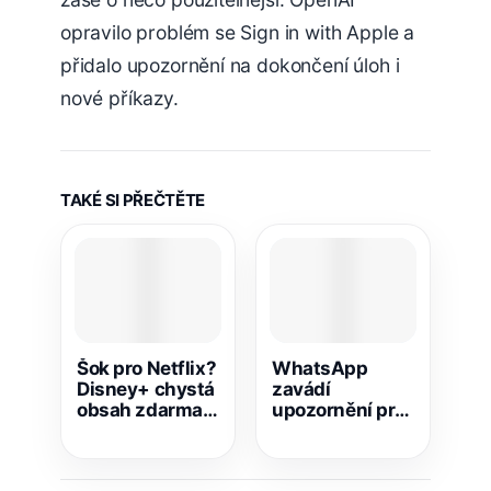
opravilo problém se Sign in with Apple a
přidalo upozornění na dokončení úloh i
nové příkazy.
TAKÉ SI PŘEČTĚTE
Šok pro Netflix?
WhatsApp
Disney+ chystá
zavádí
obsah zdarma,
upozornění pro
zaplatíte jen
celou skupinu.
reklamami
Mění i ankety