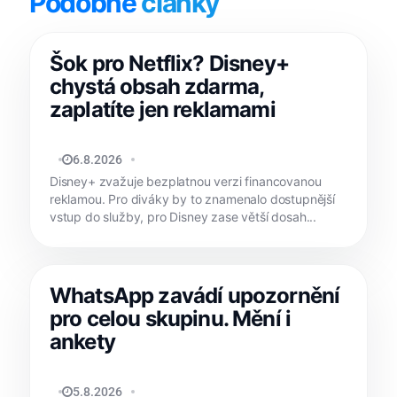
Podobné
články
Šok pro Netflix? Disney+
chystá obsah zdarma,
zaplatíte jen reklamami
MATYÁŠ KOZÁK
6.8.2026
Disney+ zvažuje bezplatnou verzi financovanou
reklamou. Pro diváky by to znamenalo dostupnější
vstup do služby, pro Disney zase větší dosah...
WhatsApp zavádí upozornění
pro celou skupinu. Mění i
ankety
MATYÁŠ KOZÁK
5.8.2026