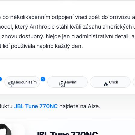
 po několikadenním odpojení vrací zpět do provozu a 
odel, který Anthropic stáhl kvůli zásahu amerických 
 znovu dostupný. Nejde jen o administrativní detail, 
t lidí používala naplno každý den.
1
1
Nesouhlasím
Nevím
Chci!
👎
🤔
🔥
oduktu
JBL Tune 770NC
najdete na Alze.
JBL Tune 770NC