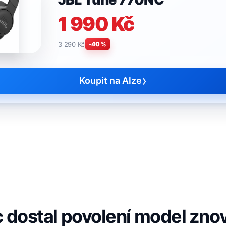
1 990 Kč
3 290 Kč
-40 %
›
Koupit na Alze
 dostal povolení model znov