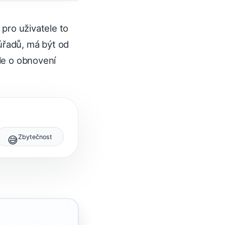
pro uživatele to
úřadů, má být od
ale o obnovení
Zbytečnost
😅