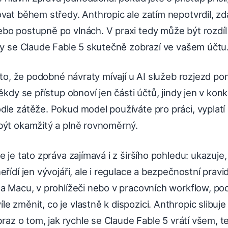
vat během středy. Anthropic ale zatím nepotvrdil, zda
bo postupně po vlnách. V praxi tedy může být rozdíl 
dy se Claude Fable 5 skutečně zobrazí ve vašem účtu
roto, že podobné návraty mívají u AI služeb rozjezd po
Někdy se přístup obnoví jen části účtů, jindy jen v ko
le zátěže. Pokud model používáte pro práci, vyplatí s
být okamžitý a plně rovnoměrný.
e je tato zpráva zajímavá i z širšího pohledu: ukazuje
eřídí jen vývojáři, ale i regulace a bezpečnostní prav
na Macu, v prohlížeči nebo v pracovních workflow, p
 změnit, co je vlastně k dispozici. Anthropic slibuje 
braz o tom, jak rychle se Claude Fable 5 vrátí všem, t