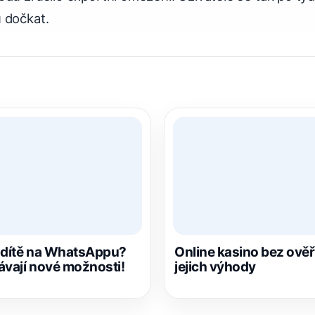
 dočkat.
t dítě na WhatsAppu?
Online kasino bez ověře
ávají nové možnosti!
jejich výhody