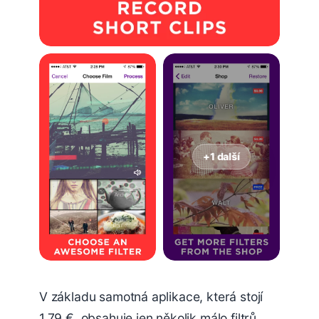
+1 další
V základu samotná aplikace, která stojí
1,79 €, obsahuje jen několik málo filtrů.