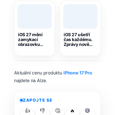
iOS 27 mění
iOS 27 ušetří
zamykací
čas každému.
obrazovku
Zprávy nově
iPhonu.
jedním
Dostanete větší
klepnutím
prostor pro
vytvoří
tapetu, AI
připomínku i
úpravy i
poznámku
Aktuální cenu produktu
iPhone 17 Pro
posunutí hodin
najdete na Alze.
ZAPOJTE SE
👍
👎
🤔
🔥
😅