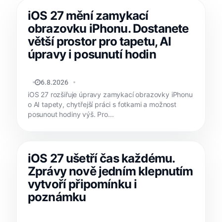
iOS 27 mění zamykací
obrazovku iPhonu. Dostanete
větší prostor pro tapetu, AI
úpravy i posunutí hodin
MATYÁŠ KOZÁK
6.8.2026
iOS 27 rozšiřuje úpravy zamykací obrazovky iPhonu
o AI tapety, chytřejší práci s fotkami a možnost
posunout hodiny výš. Pro...
iOS 27 ušetří čas každému.
Zprávy nově jedním klepnutím
vytvoří připomínku i
poznámku