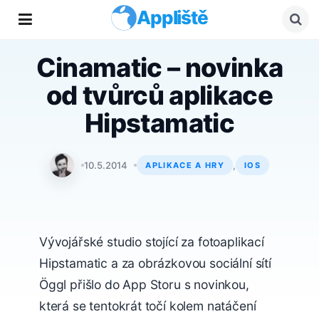
Appliště
Cinamatic – novinka
od tvůrců aplikace
Hipstamatic
Adam Kos
10.5.2014
,
APLIKACE A HRY
IOS
Vývojářské studio stojící za fotoaplikací
Hipstamatic a za obrázkovou sociální sítí
Öggl přišlo do App Storu s novinkou,
která se tentokrát točí kolem natáčení