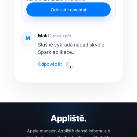
Odeslat komentář
Mali
12 roky zpět
M
Slušně vykrádá nápad skvělé
Spark aplikace...
Odpovědět
·
Apple magazín Appliště denně informuje o