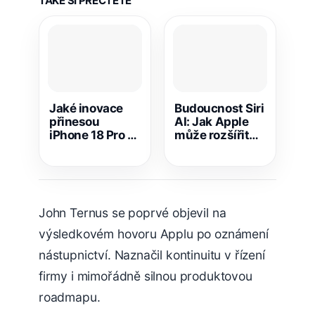
TAKÉ SI PŘEČTĚTE
Jaké inovace
Budoucnost Siri
přinesou
AI: Jak Apple
iPhone 18 Pro a
může rozšířit
Ultra do světa
její dostupnost
mobilních
a funkce v
technologií?
dalších
aktualizacích
John Ternus se poprvé objevil na
výsledkovém hovoru Applu po oznámení
nástupnictví. Naznačil kontinuitu v řízení
firmy i mimořádně silnou produktovou
roadmapu.