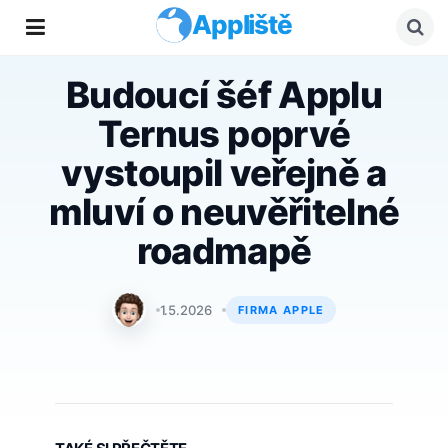
Appliště
Budoucí šéf Applu
Ternus poprvé
vystoupil veřejně a
mluví o neuvěřitelné
roadmapě
Matyáš Kozák
1.5.2026
FIRMA APPLE