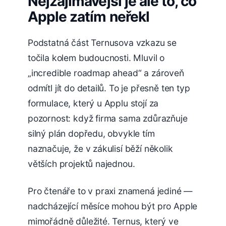
Nejzajímavější je ale to, co
Apple zatím neřekl
Podstatná část Ternusova vzkazu se
točila kolem budoucnosti. Mluvil o
„incredible roadmap ahead“ a zároveň
odmítl jít do detailů. To je přesně ten typ
formulace, který u Applu stojí za
pozornost: když firma sama zdůrazňuje
silný plán dopředu, obvykle tím
naznačuje, že v zákulisí běží několik
větších projektů najednou.
Pro čtenáře to v praxi znamená jediné —
nadcházející měsíce mohou být pro Apple
mimořádně důležité. Ternus, který ve