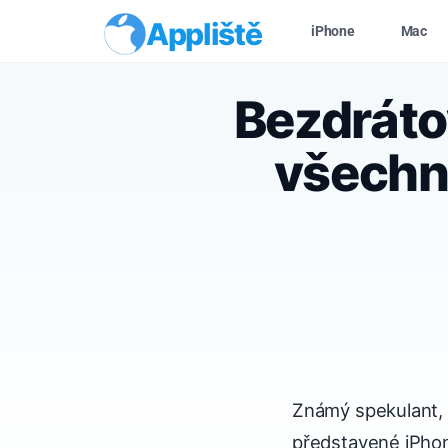
Appliště
iPhone
Mac
Bezdráto
všechny
Známý spekulant, 
představené iPho