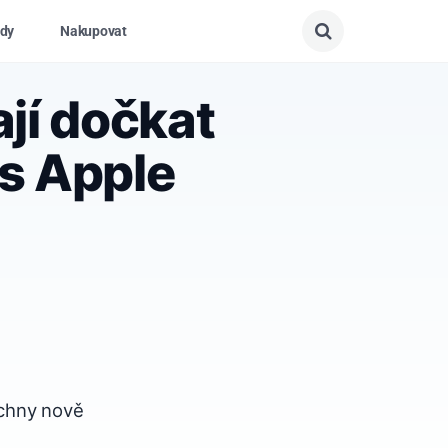
dy
Nakupovat
jí dočkat
os Apple
echny nově