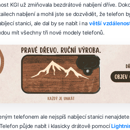
nost KGI už zmiňovala bezdrátové nabíjení dříve. Dok
tailech nabíjení a mohli jste se dozvědět, že telefon 
bíjecí stanici, ale dal by se nabít i na
větší vzdálenos
udou mít všechny tři nové modely telefonů.
ným telefonem ale nejspíš nabíjecí stanici nenajdete
Telefon půjde nabít i klasicky drátově pomocí
Lightni