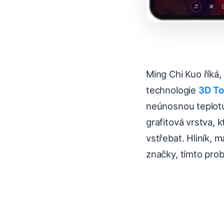
Ming Chi Kuo říká,
technologie
3D T
neúnosnou teplotu
grafitová vrstva, 
vstřebat. Hliník, 
značky, tímto pro