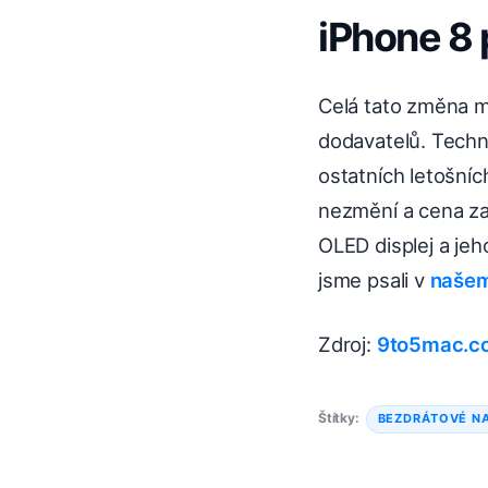
iPhone 8 
Celá tato změna m
dodavatelů. Tech
ostatních letošní
nezmění a cena z
OLED displej a jeh
jsme psali v
našem
Zdroj:
9to5mac.c
Štítky:
BEZDRÁTOVÉ NA