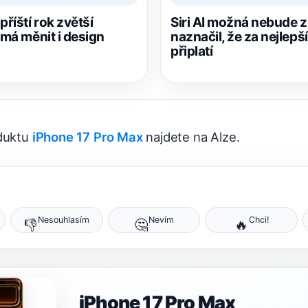
příští rok zvětší
Siri AI možná nebude 
 má měnit i design
naznačil, že za nejlepš
připlatí
oduktu
iPhone 17 Pro Max
najdete na Alze.
Nesouhlasím
Nevím
Chci!
👎
🤔
🔥
iPhone 17 Pro Max