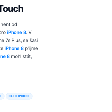
 Touch
onent od
 pro
iPhone 8
. V
e 7s Plus, se šasi
že
iPhone 8
přijme
one 8
mohl stát,
O
OLED IPHONE