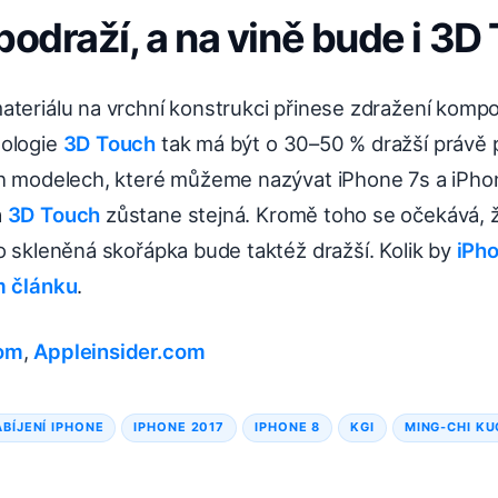
podraží, a na vině bude i 3D
ateriálu na vrchní konstrukci přinese zdražení komp
nologie
3D Touch
tak má být o 30–50 % dražší právě
ch modelech, které můžeme nazývat iPhone 7s a iPhon
a
3D Touch
zůstane stejná. Kromě toho se očekává, 
o skleněná skořápka bude taktéž dražší. Kolik by
iPh
 článku
.
om
,
Appleinsider.com
BÍJENÍ IPHONE
IPHONE 2017
IPHONE 8
KGI
MING-CHI KU