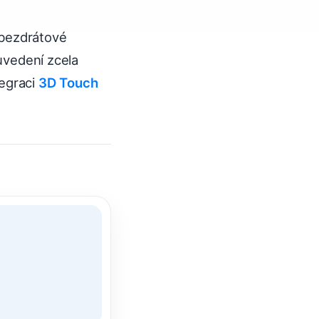
 bezdrátové
 uvedení zcela
tegraci
3D Touch