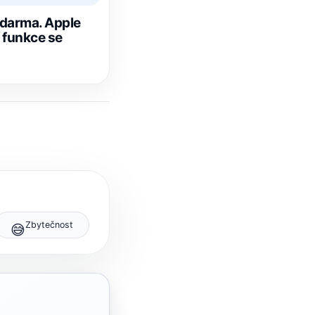
zdarma. Apple
í funkce se
Zbytečnost
😅