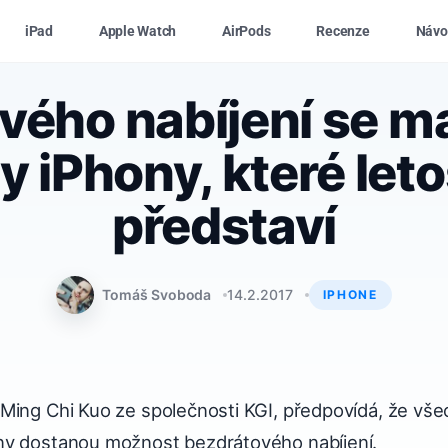
iPad
Apple Watch
AirPods
Recenze
Návo
vého nabíjení se ma
 iPhony, které let
představí
Tomáš Svoboda
14.2.2017
IPHONE
Ming Chi Kuo ze společnosti KGI, předpovídá, že vš
ny dostanou možnost bezdrátového nabíjení.