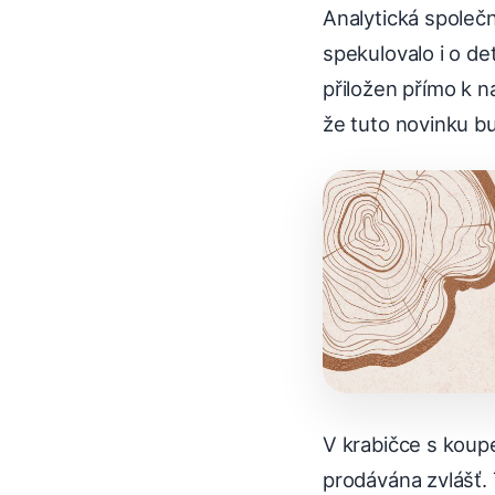
Analytická společ
spekulovalo i o de
přiložen přímo k na
že tuto novinku b
V krabičce s koupe
prodávána zvlášť. 