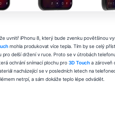
 že uvnitř iPhonu 8, který bude zvenku povětšinou vy
ouch
mohla produkovat více tepla. Tím by se celý příst
 pro delší držení v ruce. Proto se v útrobách telefo
která ochrání snímací plochu pro
3D Touch
a zároveň 
materiál nacházející se v posledních letech na telefone
blémem netrpí, a sám dokáže teplo lépe odvádět.