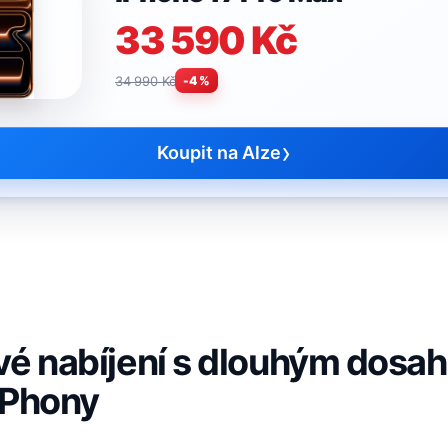
33 590 Kč
34 990 Kč
-4 %
›
Koupit na Alze
vé nabíjení s dlouhým dosa
iPhony