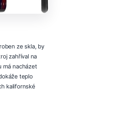
roben ze skla, by
roj zahříval na
nu má nacházet
dokáže teplo
ch kalifornské