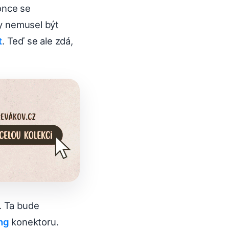
once se
by nemusel být
t
. Teď se ale zdá,
. Ta bude
ng
konektoru.