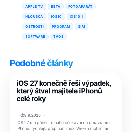
APPLE TV
BETA
FOTOAPARÁT
HLOUBKA
IOS10
IOS10.1
OSTROSTI
PROGRAM
SIRI
SOFTWARE
TVOS
Podobné
články
iOS 27 konečně řeší výpadek,
který štval majitele iPhonů
celé roky
JAN HOLEŠ
8.8.2026
iOS 27 má přinést dlouho očekávanou opravu pro
iPhone: rychlejší přepínání mezi Wi‑Fi a mobilními