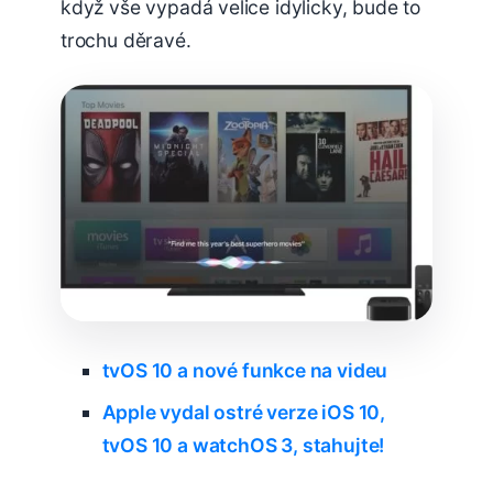
když vše vypadá velice idylicky, bude to
trochu děravé.
tvOS 10 a nové funkce na videu
Apple vydal ostré verze iOS 10,
tvOS 10 a watchOS 3, stahujte!