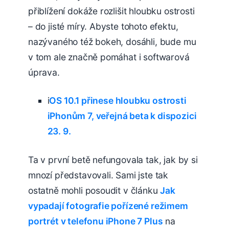
přiblížení dokáže rozlišit hloubku ostrosti
– do jisté míry. Abyste tohoto efektu,
nazývaného též bokeh, dosáhli, bude mu
v tom ale značně pomáhat i softwarová
úprava.
i
OS 10.1 přinese hloubku ostrosti
iPhonům 7, veřejná beta k dispozici
23. 9.
Ta v první betě nefungovala tak, jak by si
mnozí představovali. Sami jste tak
ostatně mohli posoudit v článku
Jak
vypadají fotografie pořízené režimem
portrét v telefonu iPhone 7 Plus
na