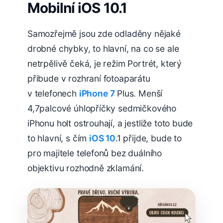
Mobilní iOS 10.1
Samozřejmě jsou zde odladěny nějaké
drobné chybky, to hlavní, na co se ale
netrpělivě čeká, je režim Portrét, který
přibude v rozhraní fotoaparátu
v telefonech
iPhone 7
Plus. Menší
4,7palcové úhlopříčky sedmičkového
iPhonu holt ostrouhají, a jestliže toto bude
to hlavní, s čím
iOS 10
.1 přijde, bude to
pro majitele telefonů bez duálního
objektivu rozhodně zklamání.