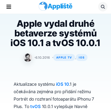
Appliště
Apple vydal druhé
betaverze systémů
iOS 10.1 a tvOS 10.0.1
Adam Kos
6.10.2016
,
APPLE TV
IOS
Aktualizace systému
iOS 10
.1 je
očekávána zejména pro přidání režimu
Portrét do rozhraní fotoaparátu iPhonu 7
Plus. To
tvOS
10.0.1 vylepšuje hlavně