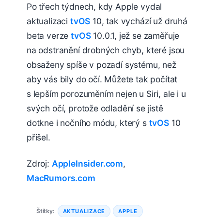
Po třech týdnech, kdy Apple vydal
aktualizaci
tvOS
10, tak vychází už druhá
beta verze
tvOS
10.0.1, jež se zaměřuje
na odstranění drobných chyb, které jsou
obsaženy spíše v pozadí systému, než
aby vás bily do očí. Můžete tak počítat
s lepším porozuměním nejen u Siri, ale i u
svých očí, protože odladění se jistě
dotkne i nočního módu, který s
tvOS
10
přišel.
Zdroj:
AppleInsider.com
,
MacRumors.com
Štítky:
AKTUALIZACE
APPLE