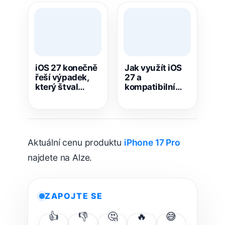
iOS 27 konečně
Jak využít iOS
řeší výpadek,
27 a
který štval
kompatibilní
majitele iPhonů
zařízení k
celé roky
lepšímu
tréninku v
praxi? Tipy a
triky
Aktuální cenu produktu
iPhone 17 Pro
najdete na Alze.
ZAPOJTE SE
👍
👎
🤔
🔥
😅