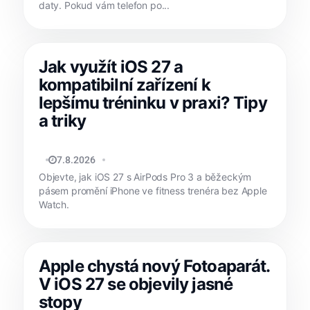
daty. Pokud vám telefon po...
Jak využít iOS 27 a
kompatibilní zařízení k
lepšímu tréninku v praxi? Tipy
a triky
MATYÁŠ KOZÁK
7.8.2026
Objevte, jak iOS 27 s AirPods Pro 3 a běžeckým
pásem promění iPhone ve fitness trenéra bez Apple
Watch.
Apple chystá nový Fotoaparát.
V iOS 27 se objevily jasné
stopy