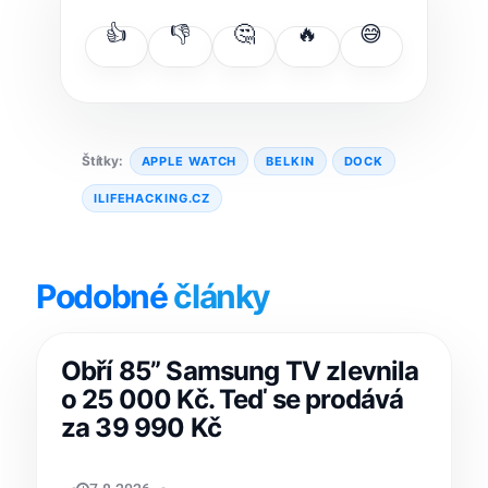
👍
👎
🤔
🔥
😅
Štítky:
APPLE WATCH
BELKIN
DOCK
ILIFEHACKING.CZ
Podobné
články
Obří 85” Samsung TV zlevnila
o 25 000 Kč. Teď se prodává
za 39 990 Kč