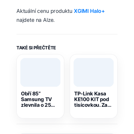
Aktuální cenu produktu
XGIMI Halo+
najdete na Alze.
TAKÉ SI PŘEČTĚTE
Obří 85”
TP-Link Kasa
Samsung TV
KE100 KIT pod
zlevnila o 25
tisícovkou. Za
000 Kč. Teď se
999 Kč je chytré
prodává za 39
topení mnohem
990 Kč
dostupnější