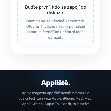
Buďte první, kdo se zapojí do
diskuze.
Zatím tu nejsou žádné komentáře.
Otevřené, věcné názory pomáhají
ostatním čtenářům udělat si lepší
obrázek.
Apple magazín Appliště denně informuje o
událostech ze světa Apple. iPhone, iPad, Mac,
Apple Watch, Apple TV a další, to je naše!