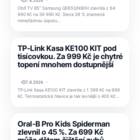
MATYÁŠ KOZÁK
7.8.2026
Obří TV 85” Samsung QE85QN80H zlevnila z 64
990 Kč na 39 990 Kč. Sleva 38 % znamená
mimořádnou úsporu...
TP-Link Kasa KE100 KIT pod
tisícovkou. Za 999 Kč je chytré
topení mnohem dostupnější
JAN HOLEŠ
7.8.2026
TP-Link Kasa KE100 KIT zlevnila z 1 399 Kč na 999
Kč. Termostatická hlavice je tak levnější o 400 Kč...
Oral-B Pro Kids Spiderman
zlevnil o 45 %. Za 699 Kč