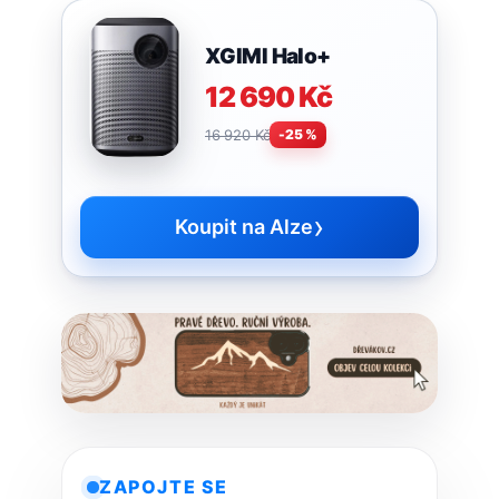
XGIMI Halo+
12 690 Kč
16 920 Kč
-25 %
›
Koupit na Alze
ZAPOJTE SE