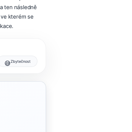
a ten následně
, ve kterém se
ikace.
Zbytečnost
😅