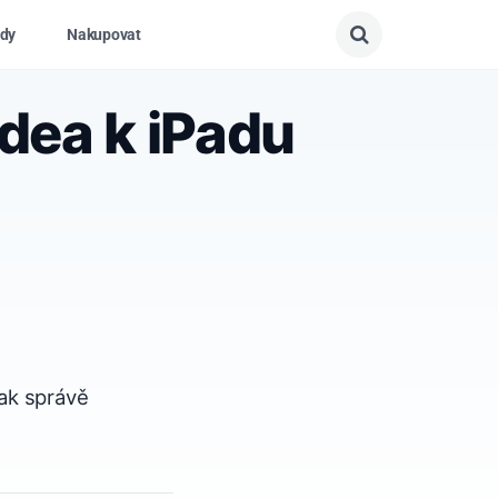
dy
Nakupovat
idea k iPadu
jak správě