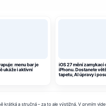
apuje: menu bar je
iOS 27 mění zamykací
ě ukáže i aktivní
iPhonu. Dostanete větš
tapetu, AI úpravy i pos
 krátká a stručná – za to ale výstižná. V prvním vi