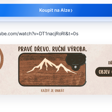
›
Koupit na Alze
tube.com/watch?v=DT1nacjRoRI&t=0s