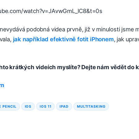
tube.com/watch?v=JAvwGmL_IC8&t=0s
evydává podobná videa prvně, již v minulosti jsme m
vala,
jak například efektivně fotit iPhonem
, jak upra
chto krátkých videích myslíte? Dejte nám vědět do
om
E PENCIL
IOS
IOS 11
IPAD
MULTITASKING