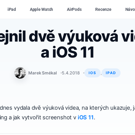
iPad
Apple Watch
AirPods
Recenze
Návo
jnil dvě výuková v
a iOS 11
Marek Smékal
5.4.2018
,
IOS
IPAD
dnes vydala dvě výuková videa, na kterých ukazuje, 
ing a jak vytvořit screenshot v
iOS 11
.