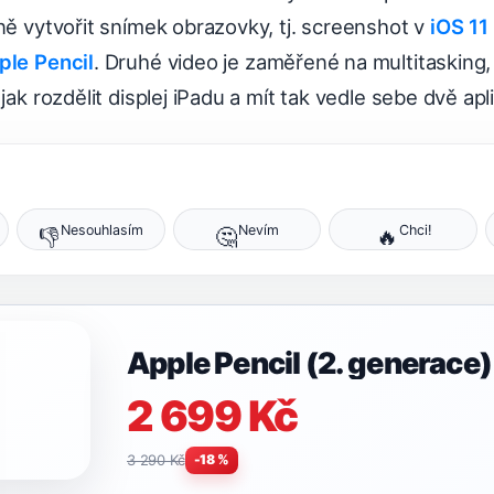
ně vytvořit snímek obrazovky, tj. screenshot v
iOS 11
ple Pencil
. Druhé video je zaměřené na multitasking
jak rozdělit displej iPadu a mít tak vedle sebe dvě apl
Nesouhlasím
Nevím
Chci!
👎
🤔
🔥
Apple Pencil (2. generace)
2 699 Kč
3 290 Kč
-18 %