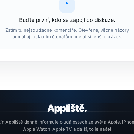
“
Buďte první, kdo se zapojí do diskuze.
Zatím tu nejsou žádné komentáře. Otevřené, věcné názory
pomáhají ostatním čtenářům udělat si lepší obrázek.
n Appliště denně informuje o událostech ze světa Apple. iPhon
Apple Watch, Apple TV a další, to je naše!