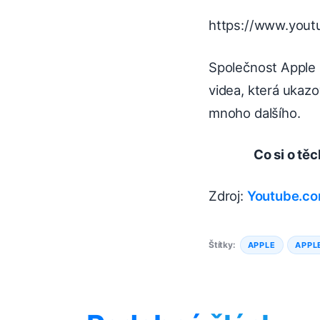
https://www.you
Společnost Apple n
videa, která ukazo
mnoho dalšího.
Co si o tě
Zdroj:
Youtube.c
Štítky:
APPLE
APPL