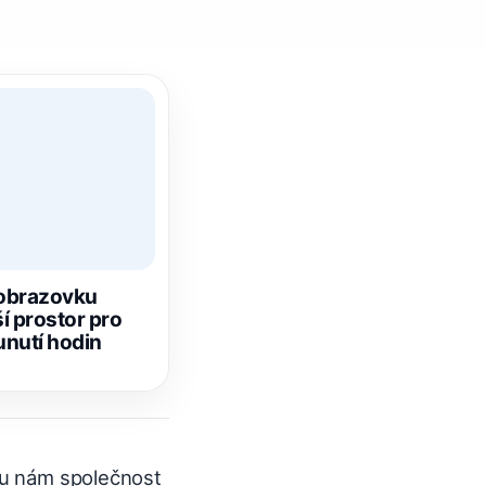
 obrazovku
í prostor pro
unutí hodin
deu nám společnost