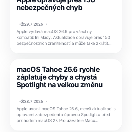
nebezpečných chyb
MATYÁŠ KOZÁK
29.7.2026
Apple vydává macOS 26.6 pro všechny
kompatibilní Macy. Aktualizace opravuje přes 150
bezpečnostních zranitelností a může také zkrátit
čekání na...
macOS Tahoe 26.6 rychle
záplatuje chyby a chystá
Spotlight na velkou změnu
MATYÁŠ KOZÁK
28.7.2026
Apple uvolnil macOS Tahoe 26.6, menší aktualizaci s
opravami zabezpečení a úpravou Spotlightu před
příchodem macOS 27. Pro uživatele Macu...