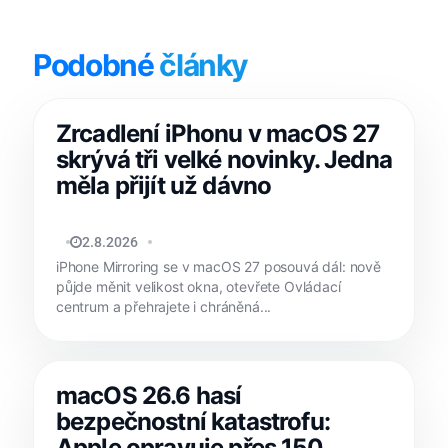
Podobné
články
Zrcadlení iPhonu v macOS 27
skrývá tři velké novinky. Jedna
měla přijít už dávno
JAN HOLEŠ
2.8.2026
iPhone Mirroring se v macOS 27 posouvá dál: nově
půjde měnit velikost okna, otevřete Ovládací
centrum a přehrajete i chráněná...
macOS 26.6 hasí
bezpečnostní katastrofu:
Apple opravuje přes 150