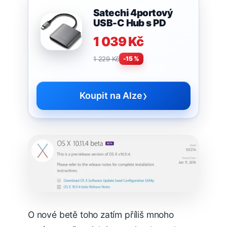
Satechi 4portový
USB-C Hub s PD
1 039 Kč
1 229 Kč
-15 %
›
Koupit na Alze
O nové betě toho zatím příliš mnoho