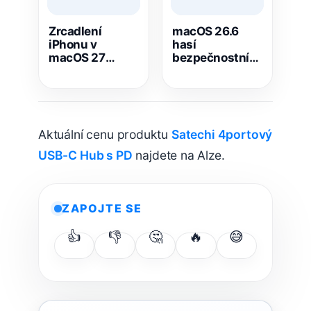
Zrcadlení
macOS 26.6
iPhonu v
hasí
macOS 27
bezpečnostní
skrývá tři velké
katastrofu:
novinky. Jedna
Apple opravuje
měla přijít už
přes 150
dávno
nebezpečných
chyb
Aktuální cenu produktu
Satechi 4portový
USB-C Hub s PD
najdete na Alze.
ZAPOJTE SE
👍
👎
🤔
🔥
😅