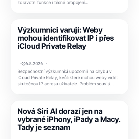
zdravotní funkce i těsné propojení...
Výzkumníci varují: Weby
mohou identifikovat IP i přes
iCloud Private Relay
MATYÁŠ KOZÁK
6.8.2026
Bezpečnostní výzkumníci upozornili na chybu v
iCloud Private Relay, kvůli které mohou weby vidět
skutečnou IP adresu uživatele. Problém souvisí...
Nová Siri AI dorazí jen na
vybrané iPhony, iPady a Macy.
Tady je seznam