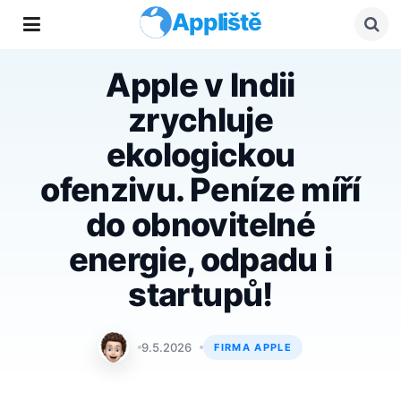
Appliště
Apple v Indii
zrychluje
ekologickou
ofenzivu. Peníze míří
do obnovitelné
energie, odpadu i
startupů!
Matyáš Kozák
9.5.2026
FIRMA APPLE