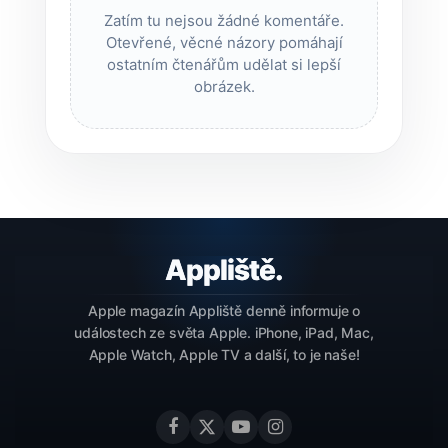
Zatím tu nejsou žádné komentáře.
Otevřené, věcné názory pomáhají
ostatním čtenářům udělat si lepší
obrázek.
Apple magazín Appliště denně informuje o
událostech ze světa Apple. iPhone, iPad, Mac,
Apple Watch, Apple TV a další, to je naše!