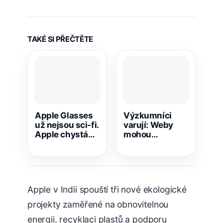
TAKÉ SI PŘEČTĚTE
Apple Glasses
Výzkumníci
už nejsou sci-fi.
varují: Weby
Apple chystá
mohou
produkt, který
identifikovat IP i
může změnit
přes iCloud
celý trh
Private Relay
Apple v Indii spouští tři nové ekologické
projekty zaměřené na obnovitelnou
energii, recyklaci plastů a podporu