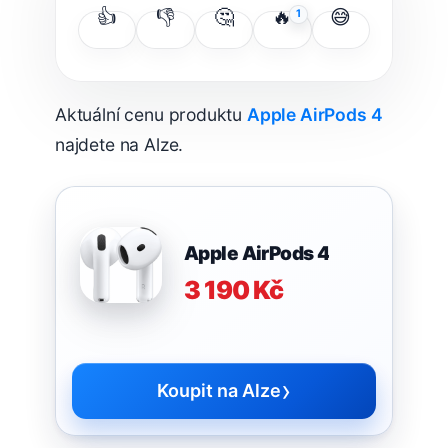
👍
👎
🤔
🔥
😅
1
Aktuální cenu produktu
Apple AirPods 4
najdete na Alze.
Apple AirPods 4
3 190 Kč
›
Koupit na Alze