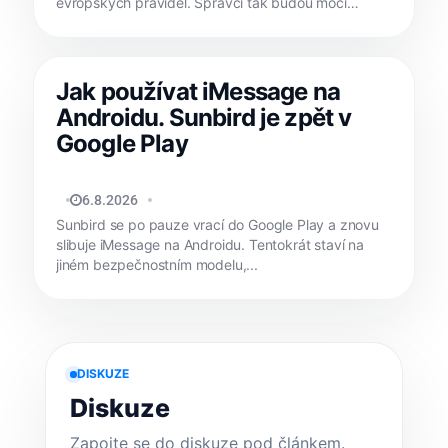
evropských pravidel. Správci tak budou moci
jasně...
Jak používat iMessage na
Androidu. Sunbird je zpět v
Google Play
MATYÁŠ KOZÁK
6.8.2026
Sunbird se po pauze vrací do Google Play a znovu
slibuje iMessage na Androidu. Tentokrát staví na
jiném bezpečnostním modelu,...
DISKUZE
Diskuze
Zapojte se do diskuze pod článkem.