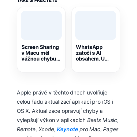
TAKÉ SI PŘEČTĚTE
Screen Sharing
WhatsApp
v Macu měl
zatočí s AI
vážnou chybu:
obsahem. U
Apple vydal
kanálů nově
důležitou
ukáže, co
opravu
vytvořila AI
Apple právě v těchto dnech uvolňuje
celou řadu aktualizací aplikací pro iOS i
OS X. Aktualizace opravují chyby a
vylepšují výkon v aplikacích
Beats Music
,
Remote
,
Xcode
,
Keynote
pro Mac
,
Pages