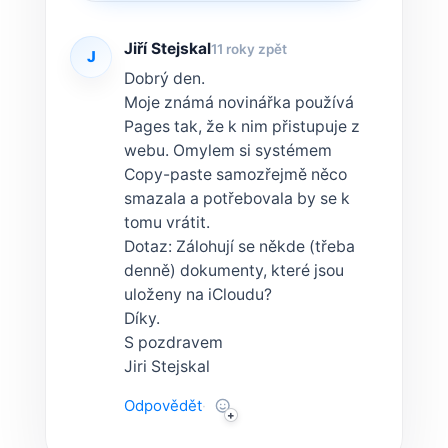
Jiří Stejskal
11 roky zpět
J
Dobrý den.
Moje známá novinářka používá
Pages tak, že k nim přistupuje z
webu. Omylem si systémem
Copy-paste samozřejmě něco
smazala a potřebovala by se k
tomu vrátit.
Dotaz: Zálohují se někde (třeba
denně) dokumenty, které jsou
uloženy na iCloudu?
Díky.
S pozdravem
Jiri Stejskal
Odpovědět
·