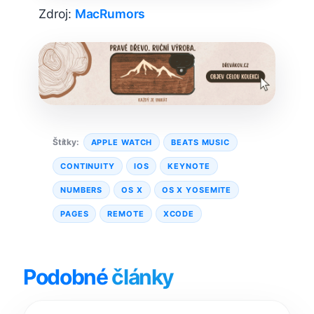
Zdroj:
MacRumors
Štítky:
APPLE WATCH
BEATS MUSIC
CONTINUITY
IOS
KEYNOTE
NUMBERS
OS X
OS X YOSEMITE
PAGES
REMOTE
XCODE
Podobné
články