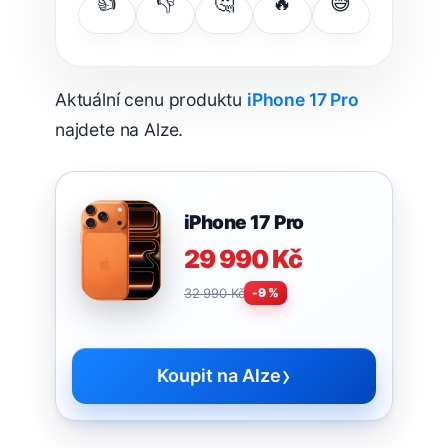
👍
👎
🤔
🔥
😅
Aktuální cenu produktu
iPhone 17 Pro
najdete na Alze.
iPhone 17 Pro
29 990 Kč
32 990 Kč
-9 %
›
Koupit na Alze