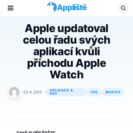
Appliště
Apple updatoval
celou řadu svých
aplikací kvůli
příchodu Apple
Watch
APLIKACE A
Xaver Jandura
23.4.2015
,
,
IOS
MACOS
HRY