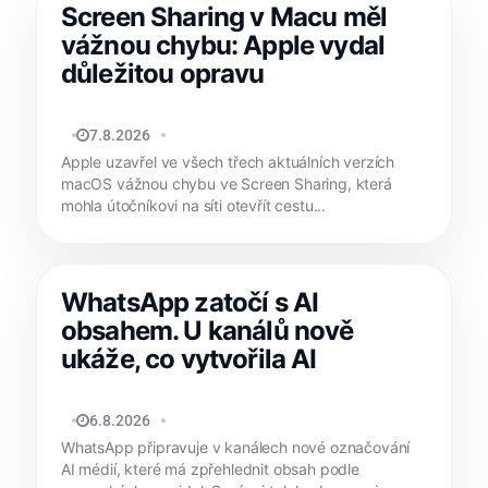
Screen Sharing v Macu měl
vážnou chybu: Apple vydal
důležitou opravu
MATYÁŠ KOZÁK
7.8.2026
Apple uzavřel ve všech třech aktuálních verzích
macOS vážnou chybu ve Screen Sharing, která
mohla útočníkovi na síti otevřít cestu...
WhatsApp zatočí s AI
obsahem. U kanálů nově
ukáže, co vytvořila AI
JAN HOLEŠ
6.8.2026
WhatsApp připravuje v kanálech nové označování
AI médií, které má zpřehlednit obsah podle