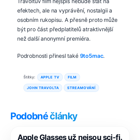
Travoltův film nejspíš nebude stát na
efektech, ale na vyprávění, nostalgii a
osobním rukopisu. A přesně proto může
být pro část předplatitelů atraktivnější
než další anonymní premiéra.
Podrobnosti přinesl také
9to5mac
.
Štítky:
APPLE TV
FILM
JOHN TRAVOLTA
STREAMOVÁNÍ
Podobné
články
Apple Glasses už nejsou sci-fi.