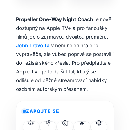
celý trh
webů s
passkeys
Propeller One-Way Night Coach
je nově
dostupný na Apple TV+ a pro fanoušky
filmů jde o zajímavou dvojitou premiéru.
John Travolta
v něm nejen hraje roli
vypravěče, ale vůbec poprvé se postavil i
do režisérského křesla. Pro předplatitele
Apple TV+ je to další titul, který se
odlišuje od běžné streamovací nabídky
osobním autorským přesahem.
ZAPOJTE SE
👍
👎
🤔
🔥
😅