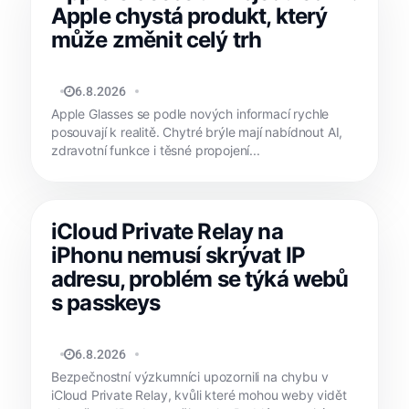
Apple chystá produkt, který
může změnit celý trh
MATYÁŠ KOZÁK
6.8.2026
Apple Glasses se podle nových informací rychle
posouvají k realitě. Chytré brýle mají nabídnout AI,
zdravotní funkce i těsné propojení...
iCloud Private Relay na
iPhonu nemusí skrývat IP
adresu, problém se týká webů
s passkeys
MATYÁŠ KOZÁK
6.8.2026
Bezpečnostní výzkumníci upozornili na chybu v
iCloud Private Relay, kvůli které mohou weby vidět