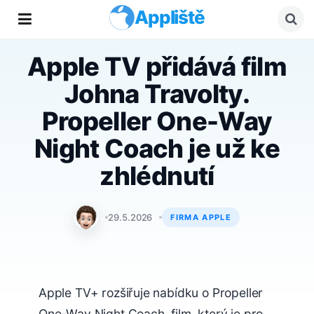
Appliště
Apple TV přidává film
Johna Travolty.
Propeller One-Way
Night Coach je už ke
zhlédnutí
Matyáš Kozák
29.5.2026
FIRMA APPLE
Apple TV+ rozšiřuje nabídku o Propeller
One-Way Night Coach, film, který je pro