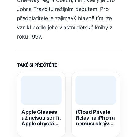
Johna Travoltu režijním debutem. Pro
předplatitele je zajímavý hlavně tím, že
vznikl podle jeho vlastní dětské knihy z
roku 1997.
TAKÉ SI PŘEČTĚTE
Apple Glasses
iCloud Private
už nejsou sci-fi.
Relay na iPhonu
Apple chystá
nemusí skrývat
produkt, který
IP adresu,
může změnit
problém se týká