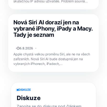
skutečnou IP adresu uživatele. Problém souvisí...
Nová Siri AI dorazí jen na
vybrané iPhony, iPady a Macy.
Tady je seznam
JAN HOLEŠ
6.8.2026
Apple chystá velkou proměnu Siri, ale ne na všech
zařízeních. Nová Siri AI bude dostupná jen na
vybraných iPhonech, iPadech,...
DISKUZE
Diskuze
Zapojte se do diskuze pod článkem.