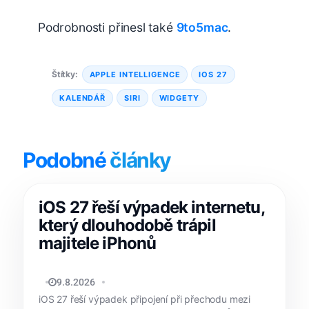
Podrobnosti přinesl také
9to5mac
.
Štítky:
APPLE INTELLIGENCE
IOS 27
KALENDÁŘ
SIRI
WIDGETY
Podobné
články
iOS 27 řeší výpadek internetu,
který dlouhodobě trápil
majitele iPhonů
MATYÁŠ KOZÁK
9.8.2026
iOS 27 řeší výpadek připojení při přechodu mezi