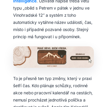
Intelligence
. Uživatel napíše třeba větu
typu „oběd s Petrem v pátek v jednu ve
Vinohradské 12“ a systém z toho
automaticky vytáhne název události, čas,
místo i případné pozvané osoby. Stejný
princip má fungovat i u připomínek.
To je přesně ten typ změny, který v praxi
šetří čas. Kdo plánuje schůzky, rodinné
akce nebo pracovní kalendář na cestách,
nemusí procházet jednotlivá políčka a