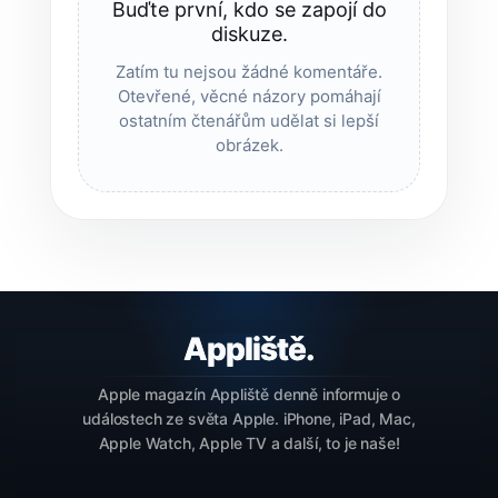
Buďte první, kdo se zapojí do
diskuze.
Zatím tu nejsou žádné komentáře.
Otevřené, věcné názory pomáhají
ostatním čtenářům udělat si lepší
obrázek.
Apple magazín Appliště denně informuje o
událostech ze světa Apple. iPhone, iPad, Mac,
Apple Watch, Apple TV a další, to je naše!