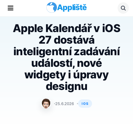
Appliště
Apple Kalendář v iOS
27 dostává
inteligentní zadávání
událostí, nové
widgety i úpravy
designu
Matyáš Kozák
25.6.2026
IOS