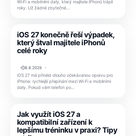
Wi‑Fi a mobilními daty, který majitele iPhonů trápil
roky. Už žádné zbytečné...
iOS 27 konečně řeší výpadek,
který štval majitele iPhonů
celé roky
JAN HOLEŠ
8.8.2026
iOS 27 má přinést dlouho očekávanou opravu pro
iPhone: rychlejší přepínání mezi Wi‑Fi a mobilními
daty. Pokud vám telefon po...
Jak využít iOS 27 a
kompatibilní zařízení k
lepšímu tréninku v praxi? Tipy