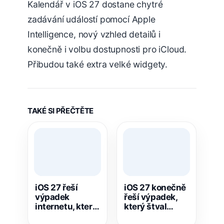
Kalendář v iOS 27 dostane chytré
zadávání událostí pomocí Apple
Intelligence, nový vzhled detailů i
konečně i volbu dostupnosti pro iCloud.
Přibudou také extra velké widgety.
TAKÉ SI PŘEČTĚTE
iOS 27 řeší
iOS 27 konečně
výpadek
řeší výpadek,
internetu, který
který štval
dlouhodobě
majitele iPhonů