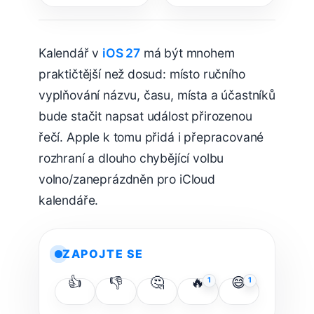
trápil majitele
celé roky
iPhonů
Kalendář v
iOS 27
má být mnohem
praktičtější než dosud: místo ručního
vyplňování názvu, času, místa a účastníků
bude stačit napsat událost přirozenou
řečí. Apple k tomu přidá i přepracované
rozhraní a dlouho chybějící volbu
volno/zaneprázdněn pro iCloud
kalendáře.
ZAPOJTE SE
👍
👎
🤔
🔥
😅
1
1