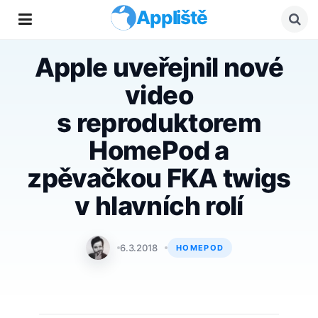
Appliště
Apple uveřejnil nové
video
s reproduktorem
HomePod a
zpěvačkou FKA twigs
v hlavních rolí
Adam Kos
6.3.2018
HOMEPOD