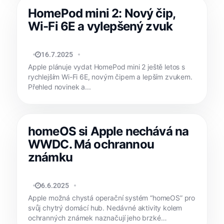
HomePod mini 2: Nový čip,
Wi-Fi 6E a vylepšený zvuk
JAN HOLEŠ
16.7.2025
Apple plánuje vydat HomePod mini 2 ještě letos s
rychlejším Wi-Fi 6E, novým čipem a lepším zvukem.
Přehled novinek a...
homeOS si Apple nechává na
WWDC. Má ochrannou
známku
JAN HOLEŠ
6.6.2025
Apple možná chystá operační systém “homeOS” pro
svůj chytrý domácí hub. Nedávné aktivity kolem
ochranných známek naznačují jeho brzké