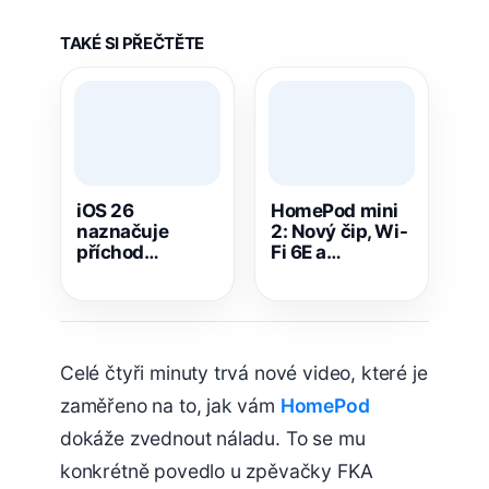
TAKÉ SI PŘEČTĚTE
iOS 26
HomePod mini
naznačuje
2: Nový čip, Wi-
příchod
Fi 6E a
HomePodu s
vylepšený zvuk
displejem
Celé čtyři minuty trvá nové video, které je
zaměřeno na to, jak vám
HomePod
dokáže zvednout náladu. To se mu
konkrétně povedlo u zpěvačky FKA