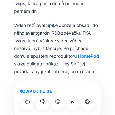
twigs, která přišla domů po hodně
perném dni.
Video režíroval Spike Jonze a obsadil do
něho avantgardní R&B zpěvačku FKA
twigs, která však ve videu vůbec
nezpívá, nýbrž tancuje. Po příchodu
domů a spuštění reproduktoru
HomePod
skrze obligátní příkaz „Hey Siri“ jej
požádá, aby jí zahrál něco, co má ráda.
ZAPOJTE SE
👍
👎
🤔
🔥
😅