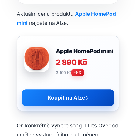
Aktuální cenu produktu
Apple HomePod
mini
najdete na Alze.
Apple HomePod mini
2 890 Kč
3 190 Kč
-9 %
›
Koupit na Alze
On konkrétně vybere song Til It’s Over od
umělce vystupujícího pod jménem