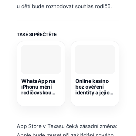
u dětí bude rozhodovat souhlas rodičů.
TAKÉ SI PŘEČTĚTE
WhatsApp na
Online kasino
iPhonu mění
bez ověření
rodičovskou
identity a jejich
správu.
výhody
Nastavení je
teď mnohem
snazší
App Store v Texasu čeká zásadní změna:
Apple bude muset při zakládání nového