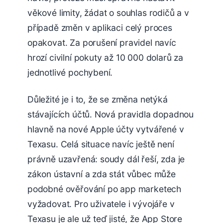
věkové limity, žádat o souhlas rodičů a v
případě změn v aplikaci celý proces
opakovat. Za porušení pravidel navíc
hrozí civilní pokuty až 10 000 dolarů za
jednotlivé pochybení.
Důležité je i to, že se změna netýká
stávajících účtů. Nová pravidla dopadnou
hlavně na nové Apple účty vytvářené v
Texasu. Celá situace navíc ještě není
právně uzavřená: soudy dál řeší, zda je
zákon ústavní a zda stát vůbec může
podobné ověřování po app marketech
vyžadovat. Pro uživatele i vývojáře v
Texasu je ale už teď jisté, že App Store