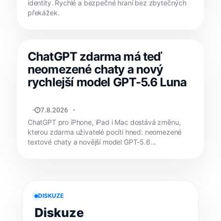
identity. Rychlé a bezpečné hraní bez zbytečných
překážek.
ChatGPT zdarma má teď
neomezené chaty a nový
rychlejší model GPT-5.6 Luna
JAN HOLEŠ
7.8.2026
ChatGPT pro iPhone, iPad i Mac dostává změnu,
kterou zdarma uživatelé pocítí hned: neomezené
textové chaty a novější model GPT-5.6...
DISKUZE
Diskuze