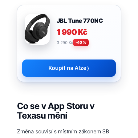
JBL Tune 770NC
1 990 Kč
3 290 Kč
-40 %
›
Koupit na Alze
Co se v App Storu v
Texasu mění
Změna souvisí s místním zákonem SB