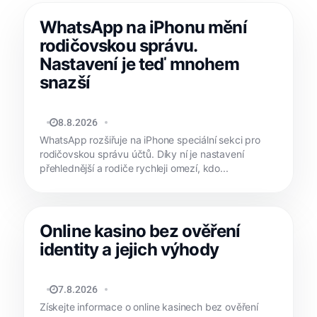
WhatsApp na iPhonu mění
rodičovskou správu.
Nastavení je teď mnohem
snazší
JAN HOLEŠ
8.8.2026
WhatsApp rozšiřuje na iPhone speciální sekci pro
rodičovskou správu účtů. Díky ní je nastavení
přehlednější a rodiče rychleji omezí, kdo...
Online kasino bez ověření
identity a jejich výhody
REDAKCE APPLIŠTĚ
7.8.2026
Získejte informace o online kasinech bez ověření