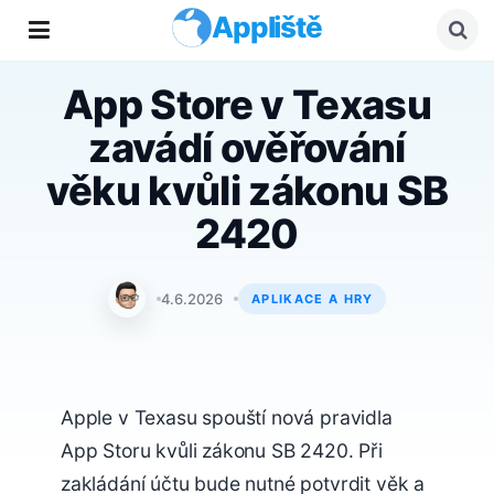
Appliště
App Store v Texasu
zavádí ověřování
věku kvůli zákonu SB
2420
Jan Holeš
4.6.2026
APLIKACE A HRY
Apple v Texasu spouští nová pravidla
App Storu kvůli zákonu SB 2420. Při
zakládání účtu bude nutné potvrdit věk a