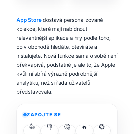
teď mnohem
snazší
App Store
dostává personalizované
kolekce, které mají nabídnout
relevantnější aplikace a hry podle toho,
co v obchodě hledáte, otevíráte a
instalujete. Nová funkce sama o sobě není
překvapivá, podstatné je ale to, že Apple
kvůli ní sbírá výrazně podrobnější
analytiku, než si řada uživatelů
představovala.
ZAPOJTE SE
👍
👎
🤔
🔥
😅