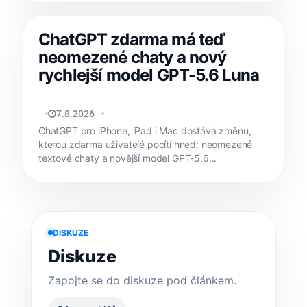
ChatGPT zdarma má teď
neomezené chaty a nový
rychlejší model GPT-5.6 Luna
JAN HOLEŠ
7.8.2026
ChatGPT pro iPhone, iPad i Mac dostává změnu,
kterou zdarma uživatelé pocítí hned: neomezené
textové chaty a novější model GPT-5.6...
DISKUZE
Diskuze
Zapojte se do diskuze pod článkem.