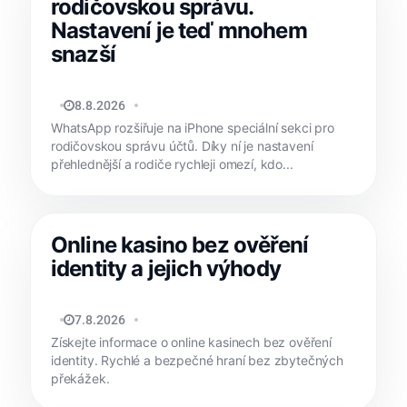
rodičovskou správu.
Nastavení je teď mnohem
snazší
JAN HOLEŠ
8.8.2026
WhatsApp rozšiřuje na iPhone speciální sekci pro
rodičovskou správu účtů. Díky ní je nastavení
přehlednější a rodiče rychleji omezí, kdo...
Online kasino bez ověření
identity a jejich výhody
REDAKCE APPLIŠTĚ
7.8.2026
Získejte informace o online kasinech bez ověření
identity. Rychlé a bezpečné hraní bez zbytečných
překážek.