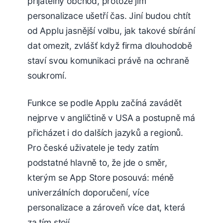
přijatelný obchod, protože jim
personalizace ušetří čas. Jiní budou chtít
od Applu jasnější volbu, jak takové sbírání
dat omezit, zvlášť když firma dlouhodobě
staví svou komunikaci právě na ochraně
soukromí.
Funkce se podle Applu začíná zavádět
nejprve v angličtině v USA a postupně má
přicházet i do dalších jazyků a regionů.
Pro české uživatele je tedy zatím
podstatné hlavně to, že jde o směr,
kterým se App Store posouvá: méně
univerzálních doporučení, více
personalizace a zároveň více dat, která
za tím stojí.