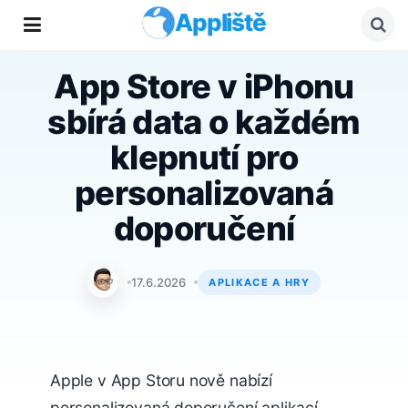
Appliště
App Store v iPhonu
sbírá data o každém
klepnutí pro
personalizovaná
doporučení
Jan Holeš
17.6.2026
APLIKACE A HRY
Apple v App Storu nově nabízí
personalizovaná doporučení aplikací,