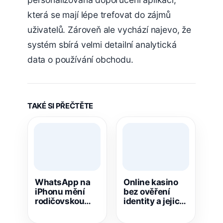
která se mají lépe trefovat do zájmů
uživatelů. Zároveň ale vychází najevo, že
systém sbírá velmi detailní analytická
data o používání obchodu.
TAKÉ SI PŘEČTĚTE
WhatsApp na
Online kasino
iPhonu mění
bez ověření
rodičovskou
identity a jejich
správu.
výhody
Nastavení je