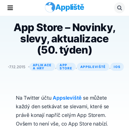
Appliště
App Store – Novinky,
slevy, aktualizace
(50. týden)
APLIKACE
APP
Petr Záviška
7.12.2015
,
,
,
APPSLEVIŠTĚ
IOS
A HRY
STORE
Na Twitter účtu
Appsleviště
se můžete
každý den setkávat se slevami, které se
právě konají napříč celým App Storem.
Ovšem to není vše, co App Store nabízí.