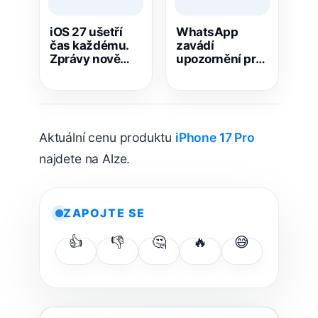
iOS 27 ušetří
WhatsApp
čas každému.
zavádí
Zprávy nově
upozornění pro
jedním
celou skupinu.
klepnutím
Mění i ankety
vytvoří
připomínku i
poznámku
Aktuální cenu produktu
iPhone 17 Pro
najdete na Alze.
ZAPOJTE SE
👍
👎
🤔
🔥
😅