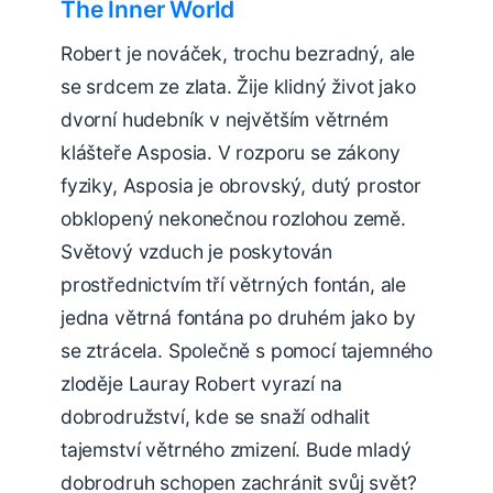
The Inner World
Robert je nováček, trochu bezradný, ale
se srdcem ze zlata. Žije klidný život jako
dvorní hudebník v největším větrném
klášteře Asposia. V rozporu se zákony
fyziky, Asposia je obrovský, dutý prostor
obklopený nekonečnou rozlohou země.
Světový vzduch je poskytován
prostřednictvím tří větrných fontán, ale
jedna větrná fontána po druhém jako by
se ztrácela. Společně s pomocí tajemného
zloděje Lauray Robert vyrazí na
dobrodružství, kde se snaží odhalit
tajemství větrného zmizení. Bude mladý
dobrodruh schopen zachránit svůj svět?