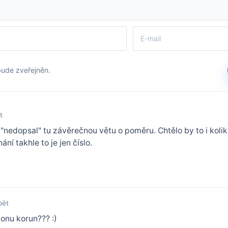
bude zveřejněn.
t
"nedopsal" tu závěrečnou větu o poměru. Chtělo by to i koli
ní takhle to je jen číslo.
pět
ionu korun??? :)