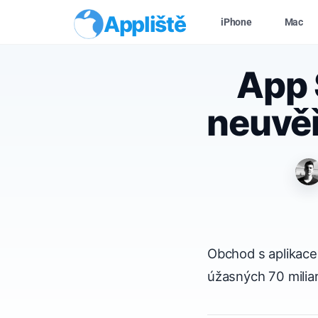
Appliště
iPhone
Mac
App 
neuvěř
Obchod s aplikace
úžasných 70 miliar