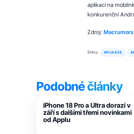
aplikací na mobil
konkurenční Andro
Zdroj:
Macrumors
Štítky:
APLIKACE
A
Podobné
články
iPhone 18 Pro a Ultra dorazí v
září s dalšími třemi novinkami
od Applu