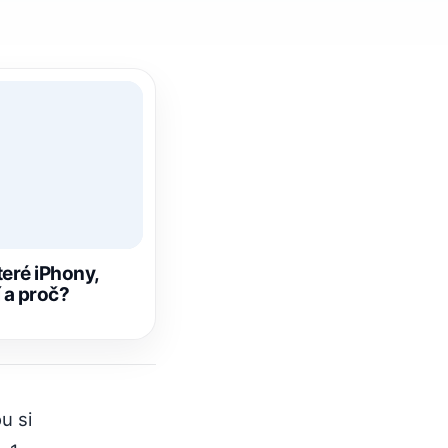
teré iPhony,
 a proč?
u si