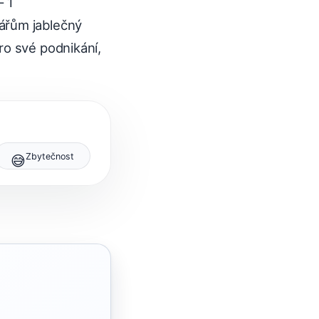
– 1
ářům jablečný
ro své podnikání,
Zbytečnost
😅