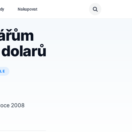
dy
Nakupovat
jářům
 dolarů
LE
 roce 2008