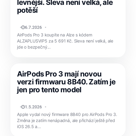
levnější. Sleva není velká, ale
potěší
MATYÁŠ KOZÁK
6.7.2026
AirPods Pro 3 koupíte na Alze s kódem
ALZAPLUSVIP5 za 5 691 Kč. Sleva není velká, ale
jde o bezpečný...
AirPods Pro 3 mají novou
verzi firmwaru 8B40. Zatím je
jen pro tento model
MATYÁŠ KOZÁK
1.5.2026
Apple vydal nový firmware 8B40 pro AirPods Pro 3.
Změna je zatím nenápadná, ale přichází ještě před
iOS 26.5 a...