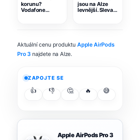
korunu?
jsou na Alze
Vodafone
levnější. Sleva
spustil jednu z
není velká, ale
nejzajímavějších
potěší
akcí letošního
léta
Aktuální cenu produktu
Apple AirPods
Pro 3
najdete na Alze.
ZAPOJTE SE
👍
👎
🤔
🔥
😅
Apple AirPods Pro 3