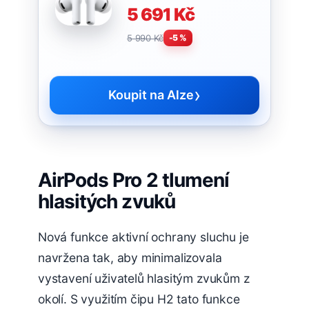
5 691 Kč
5 990 Kč
-5 %
›
Koupit na Alze
AirPods Pro 2 tlumení
hlasitých zvuků
Nová funkce aktivní ochrany sluchu je
navržena tak, aby minimalizovala
vystavení uživatelů hlasitým zvukům z
okolí. S využitím čipu H2 tato funkce