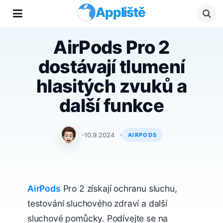
Appliště
AirPods Pro 2
dostávají tlumení
hlasitých zvuků a
další funkce
Matyáš Kozák
10.9.2024
AIRPODS
AirPods
Pro 2 získají ochranu sluchu,
testování sluchového zdraví a další
sluchové pomůcky. Podívejte se na