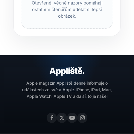
Otevřené, věcné názory pomáhají
ostatním čtenářům udělat si lepší
obrázek.
Apple magazín Appliště denně informuje o
událostech ze světa Apple. iPhone, iPad, Mac,
Apple Watch, Apple TV a další, to je naše!