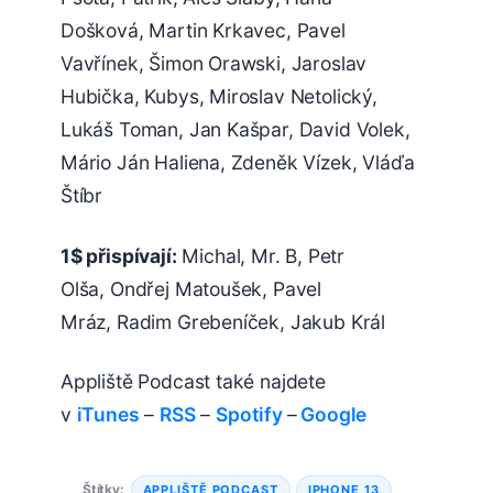
Došková, Martin Krkavec, Pavel
Vavřínek, Šimon Orawski, Jaroslav
Hubička, Kubys, Miroslav Netolický,
Lukáš Toman, Jan Kašpar, David Volek,
Mário Ján Haliena, Zdeněk Vízek, Vláďa
Štíbr
1$ přispívají:
Michal, Mr. B, Petr
Olša, Ondřej Matoušek, Pavel
Mráz, Radim Grebeníček, Jakub Král
Appliště Podcast také najdete
v
iTunes
–
RSS
–
Spotify
–
Google
Štítky:
APPLIŠTĚ PODCAST
IPHONE 13