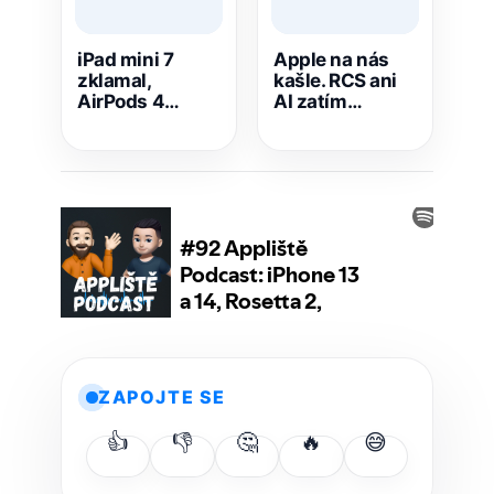
iPad mini 7
Apple na nás
zklamal,
kašle. RCS ani
AirPods 4
AI zatím
ohromila a Mac
nebude. Spraví
M4 ještě
nám chuť nový
nevyšel
iPhone SE a
MacBook Pro?
ZAPOJTE SE
👍
👎
🤔
🔥
😅