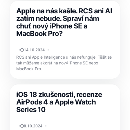
Apple na nás kašle. RCS ani AI
zatím nebude. Spraví nám
chuť nový iPhone SE a
MacBook Pro?
TOMÁŠ SVOBODA
14.10.2024
RCS ani Apple Intelligence u nás nefunguje. Těšit se
tak můžeme akorát na nový iPhone SE nebo
MacBook Pro.
iOS 18 zkušenosti, recenze
AirPods 4 a Apple Watch
Series 10
TOMÁŠ SVOBODA
8.10.2024