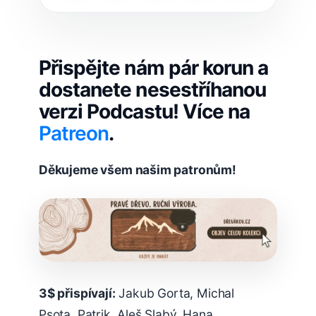
Přispějte nám pár korun a
dostanete nesestříhanou
verzi Podcastu! Více na
Patreon
.
Děkujeme všem našim patronům!
3$ přispívají:
Jakub Gorta, Michal
Psota, Patrik, Aleš Slabý, Hana