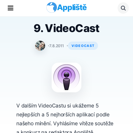
Appliště
9. VideoCast
Tomáš Svoboda
7.8.2011
VIDEOCAST
V dalším VideoCastu si ukážeme 5
nejlepších a 5 nejhorších aplikací podle
našeho mínění. Vyhlásíme vítěze soutěže
a konkurz na redaktora Appliště.