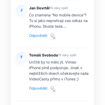
Jan Dovrtěl
15 roky zpět
J
Co znamena "No mobile device"?
To si jako neprehraji vas odkaz na
iPhonu. Skoda teda....
Odpovědět
·
Tomáš Svoboda
15 roky zpět
T
Určitě by to mělo jít. Vimeo
iPhone plně podporuje. Jinak v
nejbližších dnech očekávejte naše
VideoCasty přímo v iTunes ;)
Odpovědět
·