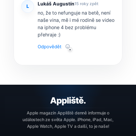
Lukáš Augustín
15 roky zpět
L
no, že to nefunguje na betě, není
naše vina, mě i mé rodině se video
na iphone 4 bez problému
přehraje :)
Odpovědět
·
Apple magazín Appliště denně informuje o
událostech ze světa Apple. iPhone, iPad, Mac,
Apple Watch, Apple TV a další, to je naše!