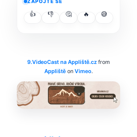
ZAPOJTE SE
👍
👎
🤔
🔥
😅
9.VideoCast na Appliště.cz
from
Appliště
on
Vimeo
.