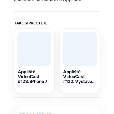
TAKÉ SI PŘEČTĚTE
Appliště
Appliště
VideoCast
VideoCast
#123: iPhone 7
#122: Výstava
mobilní
fotografie