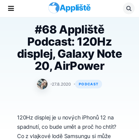
Appliště
#68 Appliště
Podcast: 120Hz
displej, Galaxy Note
20, AirPower
Tomáš Svoboda
27.8.2020
PODCAST
120Hz displej je u nových iPhonů 12 na
spadnutí, co bude umět a proč ho chtít?
Co z vlajkové lodě Samsungu si může