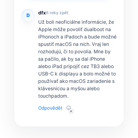
dfx
6 roky zpět
D
Už boli neoficiálne informácie, že
Apple môže povoliť dualboot na
iPhonoch a iPadoch a bude možné
spustiť macOS na nich. Vraj len
rozhodujú, či to povolia. Mne by
sa pačilo, ak by sa dal iPhone
alebo iPad pripojiť cez TB3 alebo
USB-C k displayu a bolo možné to
používať ako macOS zariadenie s
klávesnicou a myšou alebo
touchpadom.
Odpovědět
·