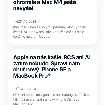
ohromila a Mac M4 ještě
nevyšel
TOMÁŠ SVOBODA
21.10.2024
iPad mini 7 není takovým updatem, jaký bychom
čekali, AirPods 4 hrají překvapivě skvěle a stále
čekáme na první Macy...
Apple na nás kašle. RCS ani AI
zatím nebude. Spraví nám
chuť nový iPhone SE a
MacBook Pro?
TOMÁŠ SVOBODA
14.10.2024
RCS ani Apple Intelligence u nás nefunguje. Těšit se
tak můžeme akorát na nový iPhone SE nebo
MacBook Pro.