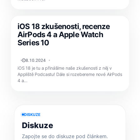
iOS 18 zkušenosti, recenze
AirPods 4 a Apple Watch
Series 10
TOMÁŠ SVOBODA
8.10.2024
iOS 18 je tu a přinášíme naše zkušenosti z něj v
Appliště Podcastu! Dále si rozebereme nové AirPods
4 a...
DISKUZE
Diskuze
Zapojte se do diskuze pod článkem.