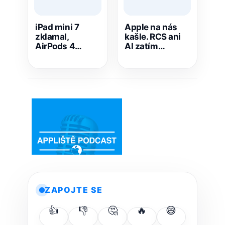
iPad mini 7
Apple na nás
zklamal,
kašle. RCS ani
AirPods 4
AI zatím
ohromila a Mac
nebude. Spraví
M4 ještě
nám chuť nový
nevyšel
iPhone SE a
MacBook Pro?
ZAPOJTE SE
👍
👎
🤔
🔥
😅