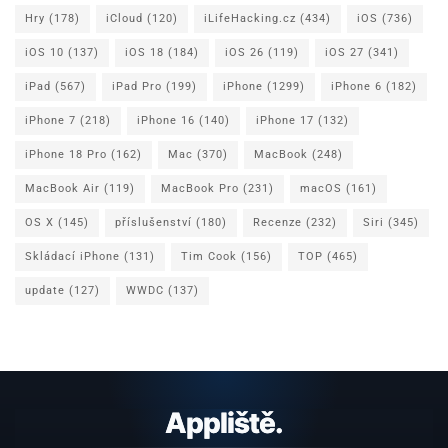
Hry
(178)
iCloud
(120)
iLifeHacking.cz
(434)
iOS
(736)
iOS 10
(137)
iOS 18
(184)
iOS 26
(119)
iOS 27
(341)
iPad
(567)
iPad Pro
(199)
iPhone
(1299)
iPhone 6
(182)
iPhone 7
(218)
iPhone 16
(140)
iPhone 17
(132)
iPhone 18 Pro
(162)
Mac
(370)
MacBook
(248)
MacBook Air
(119)
MacBook Pro
(231)
macOS
(161)
OS X
(145)
příslušenství
(180)
Recenze
(232)
Siri
(345)
Skládací iPhone
(131)
Tim Cook
(156)
TOP
(465)
update
(127)
WWDC
(137)