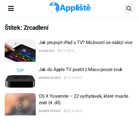
Appliště
Štítek:
Zrcadlení
Jak propojit iPad s TV? Možností se nabízí více
ADAM KOS
2.1.2019
Jak do Apple TV pustit z Macu pouze zvuk
MAREK VESELÝ
15.9.2015
OS X Yosemite – 22 vychytávek, které musíte
znát (4. díl)
MAREK VESELÝ
22.4.2015