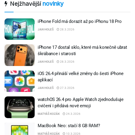
Nejžhavější
novinky
iPhone Fold má dorazit až po iPhonu 18 Pro
JAN HOLEŠ
28.3.2026
iPhone 17 dostal sklo, které má konečně ubrat
škrábance i starosti
JAN HOLEŠ
28.3.2026
iOS 26.4 přináší velké změny do šesti iPhone
aplikací
JAN HOLEŠ
27.3.2026
watchOS 26.4 pro Apple Watch zjednodušuje
cvičení i přidává nové emoji
MATYÁŠ KOZÁK
24.3.2026
MacBook Neo: stačí 8 GB RAM?
MATYÁŠ KOZÁK
10.3.2026