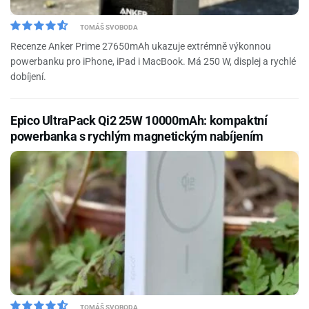
TOMÁŠ SVOBODA
Recenze Anker Prime 27650mAh ukazuje extrémně výkonnou
powerbanku pro iPhone, iPad i MacBook. Má 250 W, displej a rychlé
dobíjení.
Epico UltraPack Qi2 25W 10000mAh: kompaktní
powerbanka s rychlým magnetickým nabíjením
TOMÁŠ SVOBODA