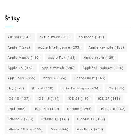
Štítky
AirPods
(146)
aktualizace
(311)
aplikace
(511)
Apple
(1272)
Apple Intelligence
(293)
Apple keynote
(136)
Apple Music
(180)
Apple Pay
(123)
Apple store
(129)
Apple TV
(343)
Apple Watch
(595)
Appliště Podcast
(196)
App Store
(565)
baterie
(124)
Bezpečnost
(148)
Hry
(178)
iCloud
(120)
iLifeHacking.cz
(434)
iOS
(736)
iOS 10
(137)
iOS 18
(184)
iOS 26
(119)
iOS 27
(335)
iPad
(565)
iPad Pro
(199)
iPhone
(1296)
iPhone 6
(182)
iPhone 7
(218)
iPhone 16
(140)
iPhone 17
(132)
iPhone 18 Pro
(155)
Mac
(366)
MacBook
(248)