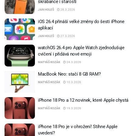
škrábance i starosti
JAN HOLEŠ
28.3.2026
iOS 26.4 přináší velké změny do šesti iPhone
aplikací
JAN HOLEŠ
27.3.2026
watchOS 26.4 pro Apple Watch zjednodušuje
cvičení i přidává nové emoji
MATYÁŠ KOZÁK
24.3.2026
MacBook Neo: stačí 8 GB RAM?
MATYÁŠ KOZÁK
10.3.2026
iPhone 18 Pro a 12 novinek, které Apple chystá
MATYÁŠ KOZÁK
19.3.2026
iPhone 18 Pro je v ohrožení! Stihne Apple
uvedení?