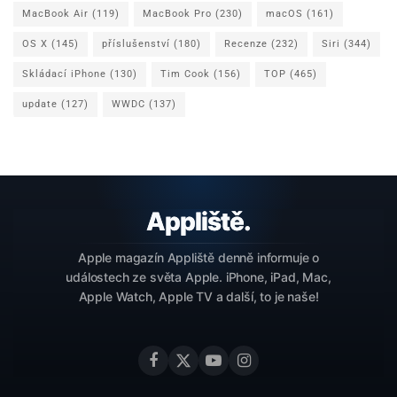
MacBook Air
(119)
MacBook Pro
(230)
macOS
(161)
OS X
(145)
příslušenství
(180)
Recenze
(232)
Siri
(344)
Skládací iPhone
(130)
Tim Cook
(156)
TOP
(465)
update
(127)
WWDC
(137)
Apple magazín Appliště denně informuje o
událostech ze světa Apple. iPhone, iPad, Mac,
Apple Watch, Apple TV a další, to je naše!