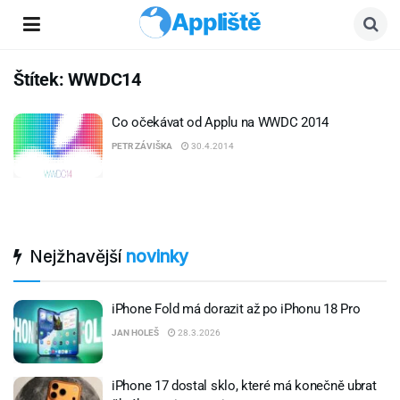
Appliště
Štítek:
WWDC14
Co očekávat od Applu na WWDC 2014
PETR ZÁVIŠKA
30.4.2014
Nejžhavější
novinky
iPhone Fold má dorazit až po iPhonu 18 Pro
JAN HOLEŠ
28.3.2026
iPhone 17 dostal sklo, které má konečně ubrat