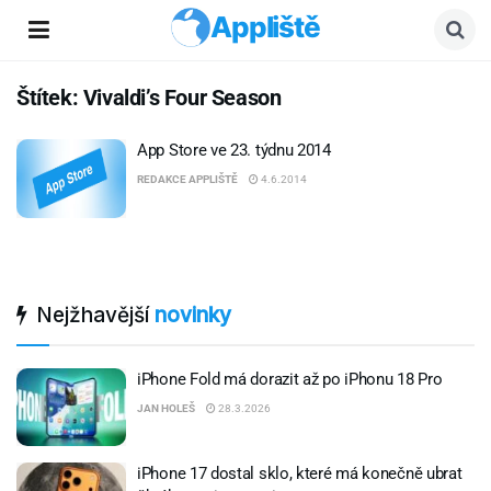
Appliště
Štítek:
Vivaldi’s Four Season
App Store ve 23. týdnu 2014
REDAKCE APPLIŠTĚ
4.6.2014
Nejžhavější
novinky
iPhone Fold má dorazit až po iPhonu 18 Pro
JAN HOLEŠ
28.3.2026
iPhone 17 dostal sklo, které má konečně ubrat