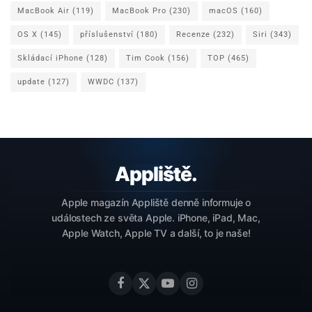
MacBook Air
(119)
MacBook Pro
(230)
macOS
(160)
OS X
(145)
příslušenství
(180)
Recenze
(232)
Siri
(343)
Skládací iPhone
(128)
Tim Cook
(156)
TOP
(465)
update
(127)
WWDC
(137)
Apple magazín Appliště denně informuje o
událostech ze světa Apple. iPhone, iPad, Mac,
Apple Watch, Apple TV a další, to je naše!