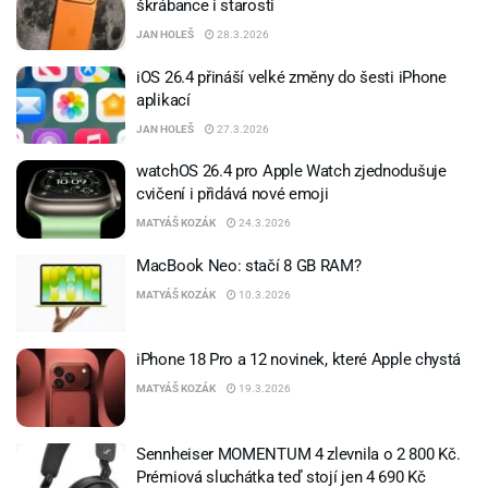
škrábance i starosti
JAN HOLEŠ
28.3.2026
iOS 26.4 přináší velké změny do šesti iPhone
aplikací
JAN HOLEŠ
27.3.2026
watchOS 26.4 pro Apple Watch zjednodušuje
cvičení i přidává nové emoji
MATYÁŠ KOZÁK
24.3.2026
MacBook Neo: stačí 8 GB RAM?
MATYÁŠ KOZÁK
10.3.2026
iPhone 18 Pro a 12 novinek, které Apple chystá
MATYÁŠ KOZÁK
19.3.2026
Sennheiser MOMENTUM 4 zlevnila o 2 800 Kč.
Prémiová sluchátka teď stojí jen 4 690 Kč