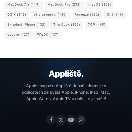
MacBook Air
(119)
MacBook Pro
(233)
macOS
(162)
OS X
(145)
příslušenství
(180)
Recenze
(232)
Siri
(346)
Skládací iPhone
(132)
Tim Cook
(156)
TOP
(465)
update
(127)
WWDC
(137)
Apple magazín Appliště denně informuje o
událostech ze světa Apple. iPhone, iPad, Mac,
Apple Watch, Apple TV a další, to je naše!