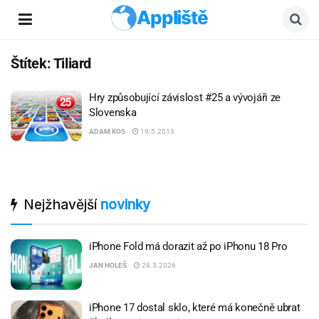
Appliště
Štítek:
Tiliard
Hry způsobující závislost #25 a vývojáři ze
Slovenska
ADAM KOS
19.5.2013
Nejžhavější
novinky
iPhone Fold má dorazit až po iPhonu 18 Pro
JAN HOLEŠ
28.3.2026
iPhone 17 dostal sklo, které má konečně ubrat