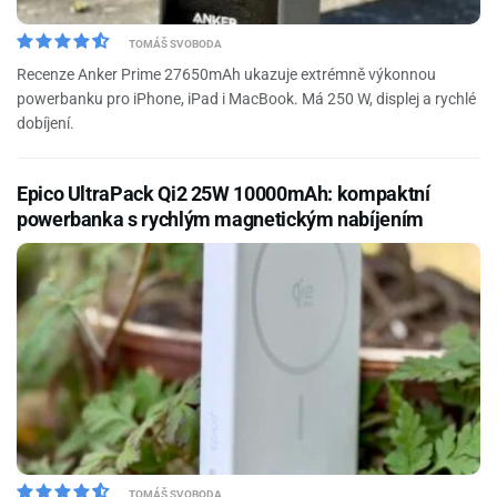
TOMÁŠ SVOBODA
Recenze Anker Prime 27650mAh ukazuje extrémně výkonnou
powerbanku pro iPhone, iPad i MacBook. Má 250 W, displej a rychlé
dobíjení.
Epico UltraPack Qi2 25W 10000mAh: kompaktní
powerbanka s rychlým magnetickým nabíjením
TOMÁŠ SVOBODA