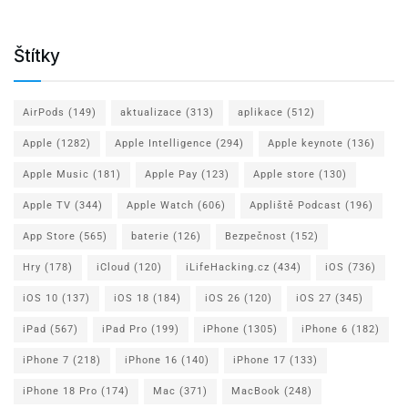
Štítky
AirPods
(149)
aktualizace
(313)
aplikace
(512)
Apple
(1282)
Apple Intelligence
(294)
Apple keynote
(136)
Apple Music
(181)
Apple Pay
(123)
Apple store
(130)
Apple TV
(344)
Apple Watch
(606)
Appliště Podcast
(196)
App Store
(565)
baterie
(126)
Bezpečnost
(152)
Hry
(178)
iCloud
(120)
iLifeHacking.cz
(434)
iOS
(736)
iOS 10
(137)
iOS 18
(184)
iOS 26
(120)
iOS 27
(345)
iPad
(567)
iPad Pro
(199)
iPhone
(1305)
iPhone 6
(182)
iPhone 7
(218)
iPhone 16
(140)
iPhone 17
(133)
iPhone 18 Pro
(174)
Mac
(371)
MacBook
(248)