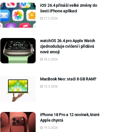
iOS 26.4 přináší velké změny do
šesti iPhone aplikací
27.3.2026
watchOS 26.4 pro Apple Watch
zjednodušuje cvičení i přidává
nové emoji
24.3.2026
MacBook Neo: stačí 8 GB RAM?
10.3.2026
iPhone 18 Pro a 12 novinek, které
Apple chystá
19.3.2026