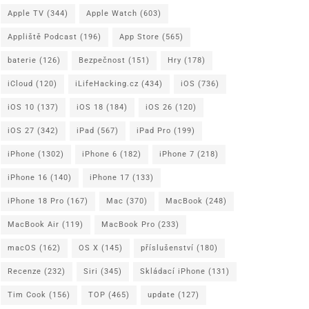
Apple TV
(344)
Apple Watch
(603)
Appliště Podcast
(196)
App Store
(565)
baterie
(126)
Bezpečnost
(151)
Hry
(178)
iCloud
(120)
iLifeHacking.cz
(434)
iOS
(736)
iOS 10
(137)
iOS 18
(184)
iOS 26
(120)
iOS 27
(342)
iPad
(567)
iPad Pro
(199)
iPhone
(1302)
iPhone 6
(182)
iPhone 7
(218)
iPhone 16
(140)
iPhone 17
(133)
iPhone 18 Pro
(167)
Mac
(370)
MacBook
(248)
MacBook Air
(119)
MacBook Pro
(233)
macOS
(162)
OS X
(145)
příslušenství
(180)
Recenze
(232)
Siri
(345)
Skládací iPhone
(131)
Tim Cook
(156)
TOP
(465)
update
(127)