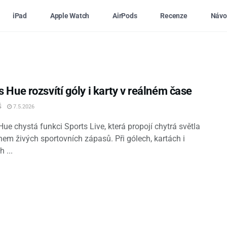
iPad
Apple Watch
AirPods
Recenze
Návo
s Hue rozsvítí góly i karty v reálném čase
Š
7.5.2026
Hue chystá funkci Sports Live, která propojí chytrá světla
hem živých sportovních zápasů. Při gólech, kartách i
 ...