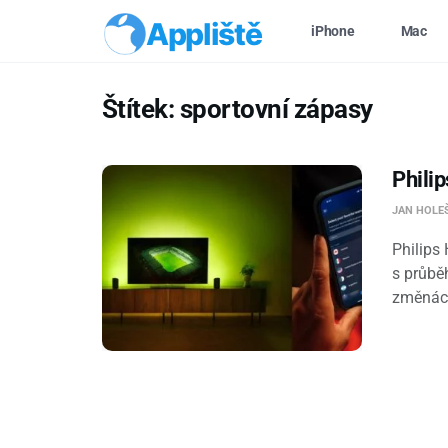
Appliště
iPhone
Mac
Štítek:
sportovní zápasy
Philip
JAN HOLE
Philips 
s průbě
změnách