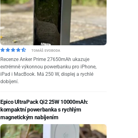
TOMÁŠ SVOBODA
Recenze Anker Prime 27650mAh ukazuje
extrémně výkonnou powerbanku pro iPhone,
iPad i MacBook. Má 250 W, displej a rychlé
dobíjení.
Epico UltraPack Qi2 25W 10000mAh:
kompaktní powerbanka s rychlým
magnetickým nabíjením