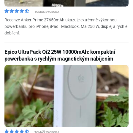
TOMÁŠ SVOBODA
Recenze Anker Prime 27650mAh ukazuje extrémně výkonnou
powerbanku pro iPhone, iPad i MacBook. Má 250 W, displej a rychlé
dobíjení.
Epico UltraPack Qi2 25W 10000mAh: kompaktní
powerbanka s rychlým magnetickým nabíjením
TOMÁŠ SVOBODA