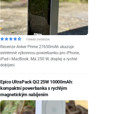
TOMÁŠ SVOBODA
Recenze Anker Prime 27650mAh ukazuje
extrémně výkonnou powerbanku pro iPhone,
iPad i MacBook. Má 250 W, displej a rychlé
dobíjení.
Epico UltraPack Qi2 25W 10000mAh:
kompaktní powerbanka s rychlým
magnetickým nabíjením