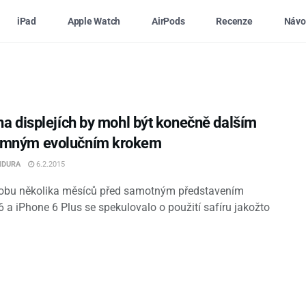
iPad
Apple Watch
AirPods
Recenze
Návo
 na displejích by mohl být konečně dalším
amným evolučním krokem
NDURA
6.2.2015
obu několika měsíců před samotným představením
6 a iPhone 6 Plus se spekulovalo o použití safíru jakožto