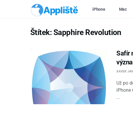
Appliště
iPhone
Mac
Štítek:
Sapphire Revolution
Safír
význ
XAVER JA
Už po d
iPhone 
...