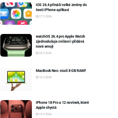
iOS 26.4 přináší velké změny do
šesti iPhone aplikací
27.3.2026
watchOS 26.4 pro Apple Watch
zjednodušuje cvičení i přidává
nové emoji
24.3.2026
MacBook Neo: stačí 8 GB RAM?
10.3.2026
iPhone 18 Pro a 12 novinek, které
Apple chystá
19.3.2026