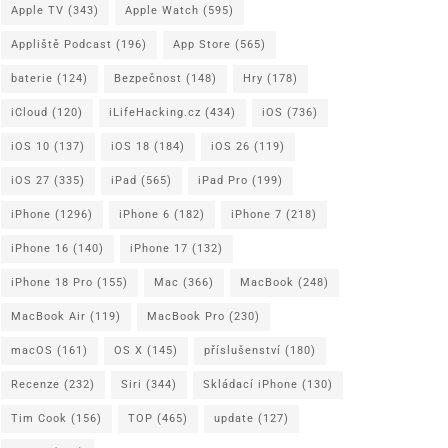
Apple TV
(343)
Apple Watch
(595)
Appliště Podcast
(196)
App Store
(565)
baterie
(124)
Bezpečnost
(148)
Hry
(178)
iCloud
(120)
iLifeHacking.cz
(434)
iOS
(736)
iOS 10
(137)
iOS 18
(184)
iOS 26
(119)
iOS 27
(335)
iPad
(565)
iPad Pro
(199)
iPhone
(1296)
iPhone 6
(182)
iPhone 7
(218)
iPhone 16
(140)
iPhone 17
(132)
iPhone 18 Pro
(155)
Mac
(366)
MacBook
(248)
MacBook Air
(119)
MacBook Pro
(230)
macOS
(161)
OS X
(145)
příslušenství
(180)
Recenze
(232)
Siri
(344)
Skládací iPhone
(130)
Tim Cook
(156)
TOP
(465)
update
(127)