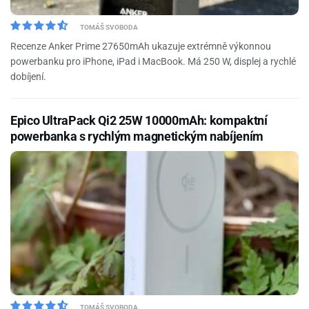
TOMÁŠ SVOBODA
Recenze Anker Prime 27650mAh ukazuje extrémně výkonnou
powerbanku pro iPhone, iPad i MacBook. Má 250 W, displej a rychlé
dobíjení.
Epico UltraPack Qi2 25W 10000mAh: kompaktní
powerbanka s rychlým magnetickým nabíjením
TOMÁŠ SVOBODA