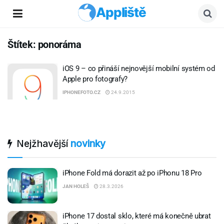
Appliště
Štítek:
ponoráma
iOS 9 – co přináší nejnovější mobilní systém od
Apple pro fotografy?
IPHONEFOTO.CZ
24.9.2015
Nejžhavější
novinky
iPhone Fold má dorazit až po iPhonu 18 Pro
JAN HOLEŠ
28.3.2026
iPhone 17 dostal sklo, které má konečně ubrat