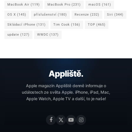
MacBook Air
(119)
MacBook Pro
(231)
macOS
(161)
OS X
(145)
příslušenství
(180)
Recenze
(232)
Siri
(344)
Skládací iPhone
(131)
Tim Cook
(156)
TOP
(465)
update
(127)
WWDC
(137)
Apple magazín Appliště denně informuje o
událostech ze světa Apple. iPhone, iPad, Mac,
Apple Watch, Apple TV a další, to je naše!