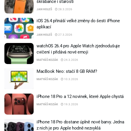
škrábance i starosti
JAN HOLEŠ
28.3.2026
iOS 26.4 přináší velké změny do šesti iPhone
aplikací
JAN HOLEŠ
27.3.2026
watchOS 26.4 pro Apple Watch zjednodušuje
cvičení i přidává nové emoji
MATYÁŠ KOZÁK
24.3.2026
MacBook Neo: stačí 8 GB RAM?
MATYÁŠ KOZÁK
10.3.2026
iPhone 18 Pro a 12 novinek, které Apple chystá
MATYÁŠ KOZÁK
19.3.2026
iPhone 18 Pro dostane úplně nové barvy. Jedna
z nich je pro Apple hodně nezvyklá