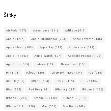
Štítky
AirPods
(147)
aktualizace
(311)
aplikace
(512)
Apple
(1274)
Apple Intelligence
(293)
Apple keynote
(136)
Apple Music
(180)
Apple Pay
(123)
Apple store
(129)
Apple TV
(343)
Apple Watch
(597)
Appliště Podcast
(196)
App Store
(565)
baterie
(124)
Bezpečnost
(150)
Hry
(178)
iCloud
(120)
iLifeHacking.cz
(434)
iOS
(736)
iOS 10
(137)
iOS 18
(184)
iOS 26
(119)
iOS 27
(337)
iPad
(565)
iPad Pro
(199)
iPhone
(1297)
iPhone 6
(182)
iPhone 7
(218)
iPhone 16
(140)
iPhone 17
(132)
iPhone 18 Pro
(158)
Mac
(368)
MacBook
(248)