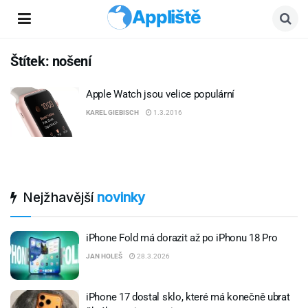
Appliště
Štítek:
nošení
Apple Watch jsou velice populární
KAREL GIEBISCH
1.3.2016
Nejžhavější
novinky
iPhone Fold má dorazit až po iPhonu 18 Pro
JAN HOLEŠ
28.3.2026
iPhone 17 dostal sklo, které má konečně ubrat