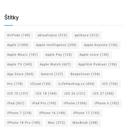
Štítky
AirPods
(149)
aktualizace
(313)
aplikace
(512)
Apple
(1285)
Apple Intelligence
(295)
Apple keynote
(136)
Apple Music
(181)
Apple Pay
(123)
Apple store
(130)
Apple TV
(345)
Apple Watch
(607)
Appliště Podcast
(196)
App Store
(565)
baterie
(127)
Bezpečnost
(154)
Hry
(178)
iCloud
(120)
iLifeHacking.cz
(434)
iOS
(736)
iOS 10
(137)
iOS 18
(184)
iOS 26
(121)
iOS 27
(345)
iPad
(567)
iPad Pro
(199)
iPhone
(1306)
iPhone 6
(182)
iPhone 7
(218)
iPhone 16
(140)
iPhone 17
(135)
iPhone 18 Pro
(180)
Mac
(372)
MacBook
(248)