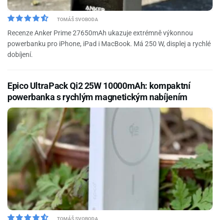
TOMÁŠ SVOBODA
Recenze Anker Prime 27650mAh ukazuje extrémně výkonnou
powerbanku pro iPhone, iPad i MacBook. Má 250 W, displej a rychlé
dobíjení.
Epico UltraPack Qi2 25W 10000mAh: kompaktní
powerbanka s rychlým magnetickým nabíjením
TOMÁŠ SVOBODA