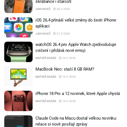
škrábance i starosti
JAN HOLEŠ
28.3.2026
iOS 26.4 přináší velké změny do šesti iPhone
aplikací
JAN HOLEŠ
27.3.2026
watchOS 26.4 pro Apple Watch zjednodušuje
cvičení i přidává nové emoji
MATYÁŠ KOZÁK
24.3.2026
MacBook Neo: stačí 8 GB RAM?
MATYÁŠ KOZÁK
10.3.2026
iPhone 18 Pro a 12 novinek, které Apple chystá
MATYÁŠ KOZÁK
19.3.2026
Claude Code na Macu dostal velkou novinku:
relace si nově posílají zprávy