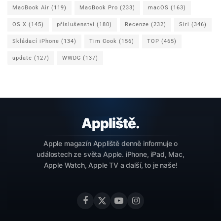
MacBook Air
(119)
MacBook Pro
(233)
macOS
(163)
OS X
(145)
příslušenství
(180)
Recenze
(232)
Siri
(346)
Skládací iPhone
(134)
Tim Cook
(156)
TOP
(465)
update
(127)
WWDC
(137)
Apple magazín Appliště denně informuje o
událostech ze světa Apple. iPhone, iPad, Mac,
Apple Watch, Apple TV a další, to je naše!