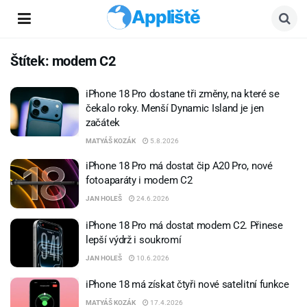
Appliště
Štítek:
modem C2
iPhone 18 Pro dostane tři změny, na které se
čekalo roky. Menší Dynamic Island je jen
začátek
MATYÁŠ KOZÁK
5.8.2026
iPhone 18 Pro má dostat čip A20 Pro, nové
fotoaparáty i modem C2
JAN HOLEŠ
24.6.2026
iPhone 18 Pro má dostat modem C2. Přinese
lepší výdrž i soukromí
JAN HOLEŠ
10.6.2026
iPhone 18 má získat čtyři nové satelitní funkce
MATYÁŠ KOZÁK
17.4.2026