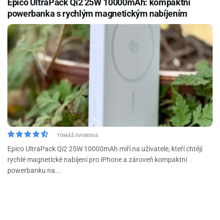
Epico UltraPack Qi2 25W 10000mAh: kompaktní
powerbanka s rychlým magnetickým nabíjením
TOMÁŠ SVOBODA
Epico UltraPack Qi2 25W 10000mAh míří na uživatele, kteří chtějí
rychlé magnetické nabíjení pro iPhone a zároveň kompaktní
powerbanku na...