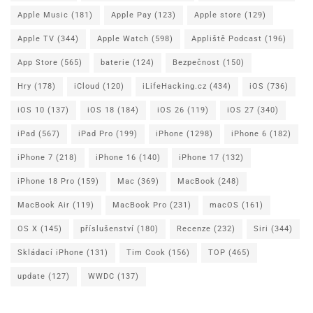
Apple Music
(181)
Apple Pay
(123)
Apple store
(129)
Apple TV
(344)
Apple Watch
(598)
Appliště Podcast
(196)
App Store
(565)
baterie
(124)
Bezpečnost
(150)
Hry
(178)
iCloud
(120)
iLifeHacking.cz
(434)
iOS
(736)
iOS 10
(137)
iOS 18
(184)
iOS 26
(119)
iOS 27
(340)
iPad
(567)
iPad Pro
(199)
iPhone
(1298)
iPhone 6
(182)
iPhone 7
(218)
iPhone 16
(140)
iPhone 17
(132)
iPhone 18 Pro
(159)
Mac
(369)
MacBook
(248)
MacBook Air
(119)
MacBook Pro
(231)
macOS
(161)
OS X
(145)
příslušenství
(180)
Recenze
(232)
Siri
(344)
Skládací iPhone
(131)
Tim Cook
(156)
TOP
(465)
update
(127)
WWDC
(137)