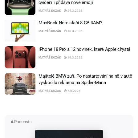
cvičení i přidává nové emoji
MATYÁŠ KOZÁK
24.3.2026
MacBook Neo: stačí 8 GB RAM?
MATYÁŠ KOZÁK
10.3.2026
iPhone 18 Pro a 12 novinek, které Apple chystá
MATYÁŠ KOZÁK
19.3.2026
Majitelé BMW zuří. Po nastartování na ně v autě
vyskočila reklama na Spider-Mana
MATYÁŠ KOZÁK
7.8.2026