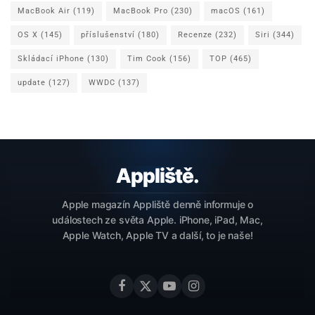
MacBook Air
(119)
MacBook Pro
(230)
macOS
(161)
OS X
(145)
příslušenství
(180)
Recenze
(232)
Siri
(344)
Skládací iPhone
(130)
Tim Cook
(156)
TOP
(465)
update
(127)
WWDC
(137)
Apple magazín Appliště denně informuje o
událostech ze světa Apple. iPhone, iPad, Mac,
Apple Watch, Apple TV a další, to je naše!