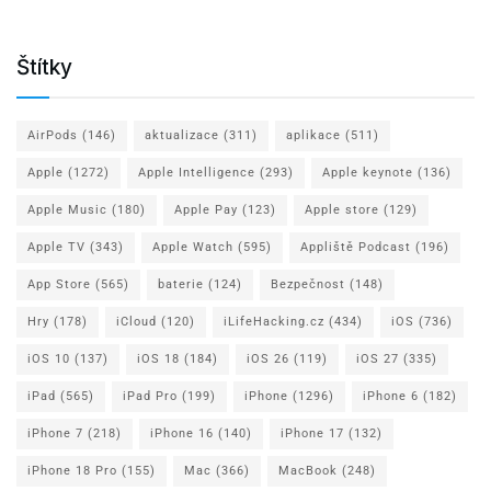
Štítky
AirPods
(146)
aktualizace
(311)
aplikace
(511)
Apple
(1272)
Apple Intelligence
(293)
Apple keynote
(136)
Apple Music
(180)
Apple Pay
(123)
Apple store
(129)
Apple TV
(343)
Apple Watch
(595)
Appliště Podcast
(196)
App Store
(565)
baterie
(124)
Bezpečnost
(148)
Hry
(178)
iCloud
(120)
iLifeHacking.cz
(434)
iOS
(736)
iOS 10
(137)
iOS 18
(184)
iOS 26
(119)
iOS 27
(335)
iPad
(565)
iPad Pro
(199)
iPhone
(1296)
iPhone 6
(182)
iPhone 7
(218)
iPhone 16
(140)
iPhone 17
(132)
iPhone 18 Pro
(155)
Mac
(366)
MacBook
(248)