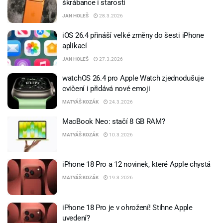
škrábance i starosti
JAN HOLEŠ
28.3.2026
iOS 26.4 přináší velké změny do šesti iPhone
aplikací
JAN HOLEŠ
27.3.2026
watchOS 26.4 pro Apple Watch zjednodušuje
cvičení i přidává nové emoji
MATYÁŠ KOZÁK
24.3.2026
MacBook Neo: stačí 8 GB RAM?
MATYÁŠ KOZÁK
10.3.2026
iPhone 18 Pro a 12 novinek, které Apple chystá
MATYÁŠ KOZÁK
19.3.2026
iPhone 18 Pro je v ohrožení! Stihne Apple
uvedení?