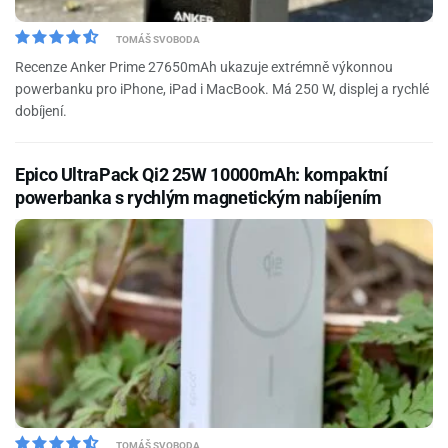
TOMÁŠ SVOBODA
Recenze Anker Prime 27650mAh ukazuje extrémně výkonnou
powerbanku pro iPhone, iPad i MacBook. Má 250 W, displej a rychlé
dobíjení.
Epico UltraPack Qi2 25W 10000mAh: kompaktní
powerbanka s rychlým magnetickým nabíjením
TOMÁŠ SVOBODA