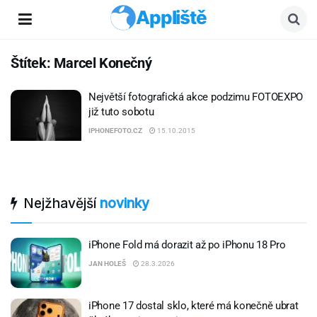
Appliště
Štítek:
Marcel Konečný
Největší fotografická akce podzimu FOTOEXPO
již tuto sobotu
IPHONEFOTO.CZ
15.10.2015
Nejžhavější
novinky
iPhone Fold má dorazit až po iPhonu 18 Pro
JAN HOLEŠ
28.3.2026
iPhone 17 dostal sklo, které má konečně ubrat