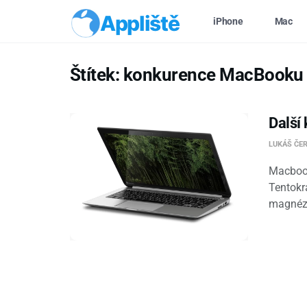
Appliště
iPhone
Mac
Štítek:
konkurence MacBooku s
Další
LUKÁŠ ČE
Macbook
Tentokr
magnézio