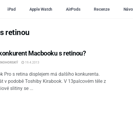
iPad
Apple Watch
AirPods
Recenze
Návo
 retinou
 konkurent Macbooku s retinou?
RNOHORSKÝ
19.4.2013
 Pro s retina displejem má dalšího konkurenta.
át v podobě Toshiby Kirabook. V 13palcovém těle z
vé slitiny se ...