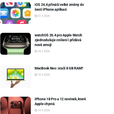
iOS 26.4 přináší velké změny do
šesti iPhone aplikací
27.3.2026
watchOS 26.4 pro Apple Watch
zjednodušuje cvičení i přidává
nové emoji
24.3.2026
MacBook Neo: stačí 8 GB RAM?
10.3.2026
iPhone 18 Pro a 12 novinek, které
Apple chystá
19.3.2026