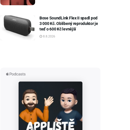
Bose SoundLink Flex II spadl pod
3 000 Kč. Oblíbený reproduktor je
teď o 600 Kč levnější
8.8.2026