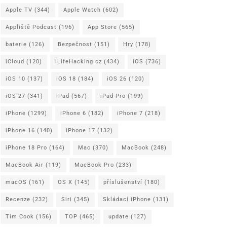
Apple TV
(344)
Apple Watch
(602)
Appliště Podcast
(196)
App Store
(565)
baterie
(126)
Bezpečnost
(151)
Hry
(178)
iCloud
(120)
iLifeHacking.cz
(434)
iOS
(736)
iOS 10
(137)
iOS 18
(184)
iOS 26
(120)
iOS 27
(341)
iPad
(567)
iPad Pro
(199)
iPhone
(1299)
iPhone 6
(182)
iPhone 7
(218)
iPhone 16
(140)
iPhone 17
(132)
iPhone 18 Pro
(164)
Mac
(370)
MacBook
(248)
MacBook Air
(119)
MacBook Pro
(233)
macOS
(161)
OS X
(145)
příslušenství
(180)
Recenze
(232)
Siri
(345)
Skládací iPhone
(131)
Tim Cook
(156)
TOP
(465)
update
(127)