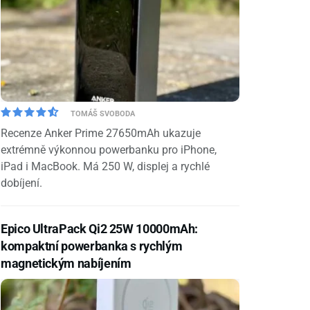
TOMÁŠ SVOBODA
Recenze Anker Prime 27650mAh ukazuje
extrémně výkonnou powerbanku pro iPhone,
iPad i MacBook. Má 250 W, displej a rychlé
dobíjení.
Epico UltraPack Qi2 25W 10000mAh:
kompaktní powerbanka s rychlým
magnetickým nabíjením