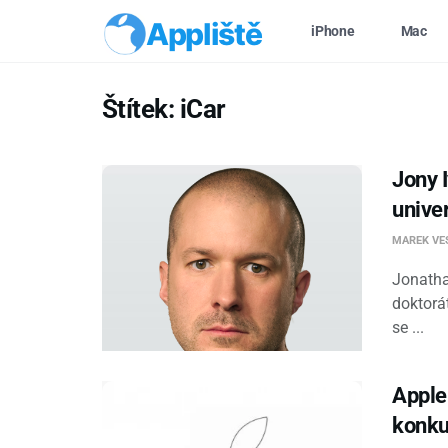
Appliště
iPhone
Mac
Štítek:
iCar
Jony 
univer
MAREK VE
Jonatha
doktorát
se ...
Apple
konku