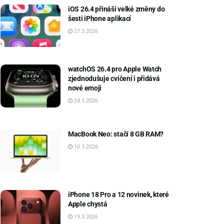
iOS 26.4 přináší velké změny do
šesti iPhone aplikací
27.3.2026
watchOS 26.4 pro Apple Watch
zjednodušuje cvičení i přidává
nové emoji
24.3.2026
MacBook Neo: stačí 8 GB RAM?
10.3.2026
iPhone 18 Pro a 12 novinek, které
Apple chystá
19.3.2026