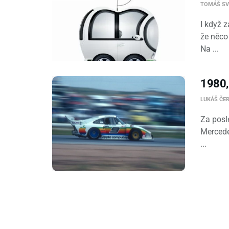
TOMÁŠ S
I když z
že něco
Na ...
1980,
LUKÁŠ ČE
Za posl
Mercede
...