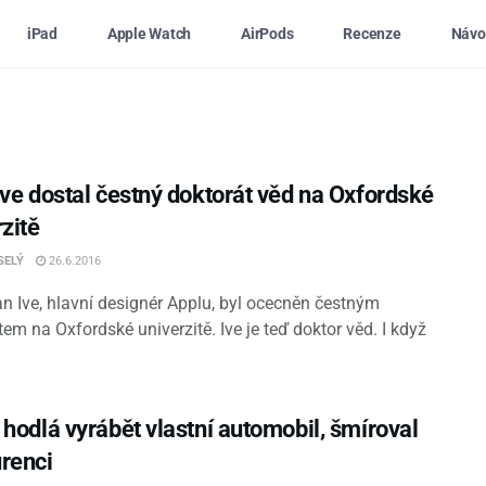
iPad
Apple Watch
AirPods
Recenze
Návo
Ive dostal čestný doktorát věd na Oxfordské
zitě
SELÝ
26.6.2016
n Ive, hlavní designér Applu, byl ocecněn čestným
em na Oxfordské univerzitě. Ive je teď doktor věd. I když
 hodlá vyrábět vlastní automobil, šmíroval
renci