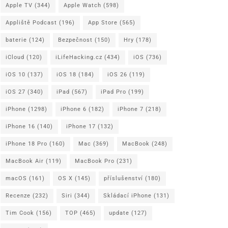
Apple TV
(344)
Apple Watch
(598)
Appliště Podcast
(196)
App Store
(565)
baterie
(124)
Bezpečnost
(150)
Hry
(178)
iCloud
(120)
iLifeHacking.cz
(434)
iOS
(736)
iOS 10
(137)
iOS 18
(184)
iOS 26
(119)
iOS 27
(340)
iPad
(567)
iPad Pro
(199)
iPhone
(1298)
iPhone 6
(182)
iPhone 7
(218)
iPhone 16
(140)
iPhone 17
(132)
iPhone 18 Pro
(160)
Mac
(369)
MacBook
(248)
MacBook Air
(119)
MacBook Pro
(231)
macOS
(161)
OS X
(145)
příslušenství
(180)
Recenze
(232)
Siri
(344)
Skládací iPhone
(131)
Tim Cook
(156)
TOP
(465)
update
(127)