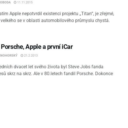
VOBODA
11.11.2015
atím Apple nepotvrdil existenci projektu „Titan“, je zřejmé,
 velkého se v oblasti automobilového průmyslu chystá.
 Porsche, Apple a první iCar
RNOHORSKÝ
21.2.2013
edních dvacet let svého života byl Steve Jobs fanda
sů skrz na skrz. Ale v 80.letech fandil Porsche. Dokonce