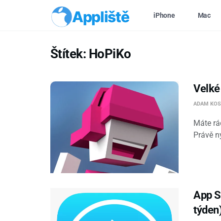
Appliště
iPhone
Mac
Štítek:
HoPiKo
Velké 
ADAM KOS
Máte rá
Právě ny
App St
týden