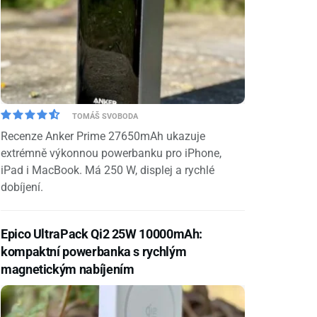
TOMÁŠ SVOBODA
Recenze Anker Prime 27650mAh ukazuje
extrémně výkonnou powerbanku pro iPhone,
iPad i MacBook. Má 250 W, displej a rychlé
dobíjení.
Epico UltraPack Qi2 25W 10000mAh:
kompaktní powerbanka s rychlým
magnetickým nabíjením