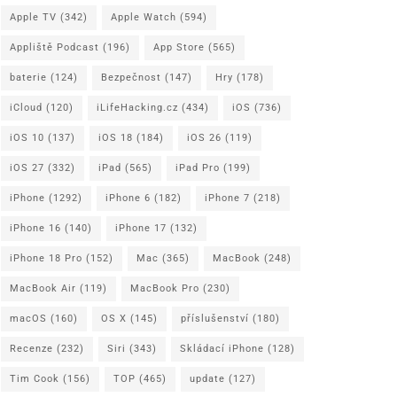
Apple TV
(342)
Apple Watch
(594)
Appliště Podcast
(196)
App Store
(565)
baterie
(124)
Bezpečnost
(147)
Hry
(178)
iCloud
(120)
iLifeHacking.cz
(434)
iOS
(736)
iOS 10
(137)
iOS 18
(184)
iOS 26
(119)
iOS 27
(332)
iPad
(565)
iPad Pro
(199)
iPhone
(1292)
iPhone 6
(182)
iPhone 7
(218)
iPhone 16
(140)
iPhone 17
(132)
iPhone 18 Pro
(152)
Mac
(365)
MacBook
(248)
MacBook Air
(119)
MacBook Pro
(230)
macOS
(160)
OS X
(145)
příslušenství
(180)
Recenze
(232)
Siri
(343)
Skládací iPhone
(128)
Tim Cook
(156)
TOP
(465)
update
(127)