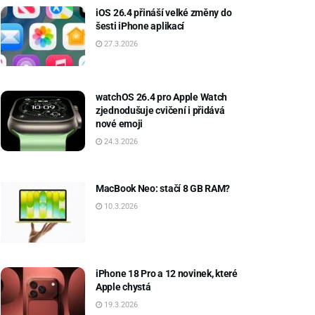
iOS 26.4 přináší velké změny do
šesti iPhone aplikací
27.3.2026
watchOS 26.4 pro Apple Watch
zjednodušuje cvičení i přidává
nové emoji
24.3.2026
MacBook Neo: stačí 8 GB RAM?
10.3.2026
iPhone 18 Pro a 12 novinek, které
Apple chystá
19.3.2026