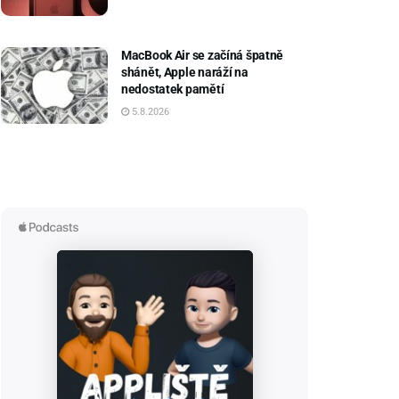
MacBook Air se začíná špatně
shánět, Apple naráží na
nedostatek pamětí
5.8.2026