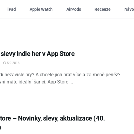
iPad
Apple Watch
AirPods
Recenze
Návo
slevy indie her v App Store
5.9.2016
di nezávislé hry? A chcete jich hrát více a za méně peněz?
ní máte ideální šanci. App Store ...
ore – Novinky, slevy, aktualizace (40.
)