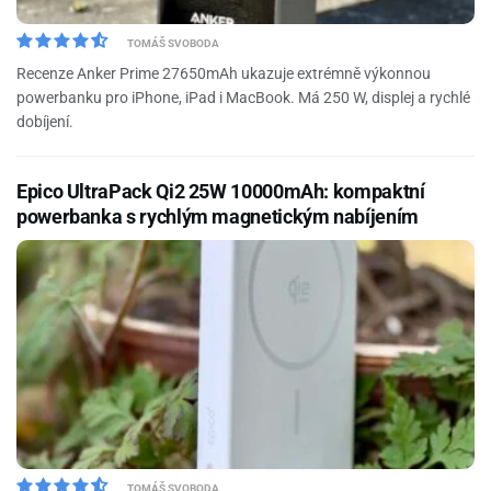
TOMÁŠ SVOBODA
Recenze Anker Prime 27650mAh ukazuje extrémně výkonnou
powerbanku pro iPhone, iPad i MacBook. Má 250 W, displej a rychlé
dobíjení.
Epico UltraPack Qi2 25W 10000mAh: kompaktní
powerbanka s rychlým magnetickým nabíjením
TOMÁŠ SVOBODA