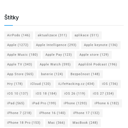
Štítky
AirPods
(146)
aktualizace
(311)
aplikace
(511)
Apple
(1272)
Apple Intelligence
(293)
Apple keynote
(136)
Apple Music
(180)
Apple Pay
(123)
Apple store
(129)
Apple TV
(343)
Apple Watch
(595)
Appliště Podcast
(196)
App Store
(565)
baterie
(124)
Bezpečnost
(148)
Hry
(178)
iCloud
(120)
iLifeHacking.cz
(434)
iOS
(736)
iOS 10
(137)
iOS 18
(184)
iOS 26
(119)
iOS 27
(334)
iPad
(565)
iPad Pro
(199)
iPhone
(1293)
iPhone 6
(182)
iPhone 7
(218)
iPhone 16
(140)
iPhone 17
(132)
iPhone 18 Pro
(153)
Mac
(366)
MacBook
(248)