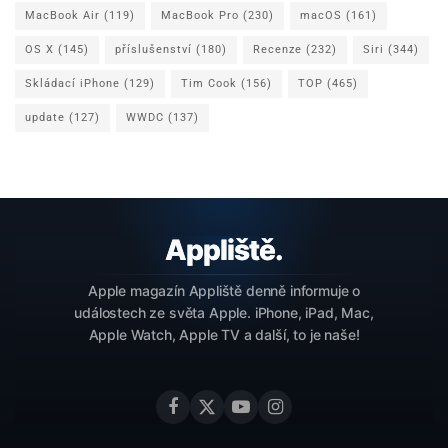
MacBook Air
(119)
MacBook Pro
(230)
macOS
(161)
OS X
(145)
příslušenství
(180)
Recenze
(232)
Siri
(344)
Skládací iPhone
(129)
Tim Cook
(156)
TOP
(465)
update
(127)
WWDC
(137)
Apple magazín Appliště denně informuje o
událostech ze světa Apple. iPhone, iPad, Mac,
Apple Watch, Apple TV a další, to je naše!