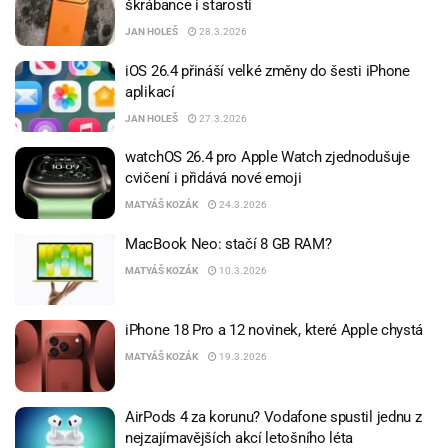
škrábance i starosti
JAN HOLEŠ
28.3.2026
iOS 26.4 přináší velké změny do šesti iPhone
aplikací
JAN HOLEŠ
27.3.2026
watchOS 26.4 pro Apple Watch zjednodušuje
cvičení i přidává nové emoji
MATYÁŠ KOZÁK
24.3.2026
MacBook Neo: stačí 8 GB RAM?
MATYÁŠ KOZÁK
10.3.2026
iPhone 18 Pro a 12 novinek, které Apple chystá
MATYÁŠ KOZÁK
19.3.2026
AirPods 4 za korunu? Vodafone spustil jednu z
nejzajímavějších akcí letošního léta