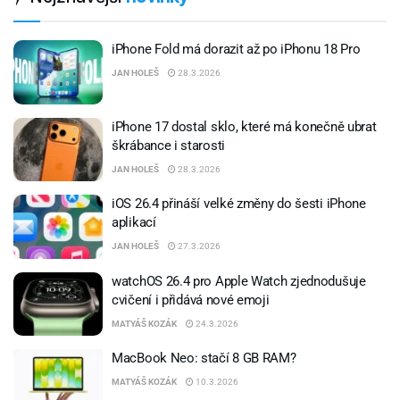
iPhone Fold má dorazit až po iPhonu 18 Pro
JAN HOLEŠ
28.3.2026
iPhone 17 dostal sklo, které má konečně ubrat
škrábance i starosti
JAN HOLEŠ
28.3.2026
iOS 26.4 přináší velké změny do šesti iPhone
aplikací
JAN HOLEŠ
27.3.2026
watchOS 26.4 pro Apple Watch zjednodušuje
cvičení i přidává nové emoji
MATYÁŠ KOZÁK
24.3.2026
MacBook Neo: stačí 8 GB RAM?
MATYÁŠ KOZÁK
10.3.2026