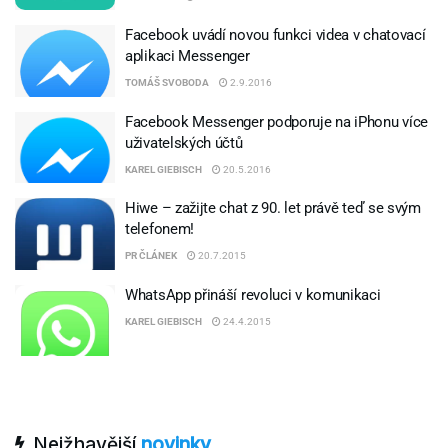
Facebook uvádí novou funkci videa v chatovací
aplikaci Messenger
TOMÁŠ SVOBODA
2.9.2016
Facebook Messenger podporuje na iPhonu více
uživatelských účtů
KAREL GIEBISCH
20.5.2016
Hiwe – zažijte chat z 90. let právě teď se svým
telefonem!
PR ČLÁNEK
20.7.2015
WhatsApp přináší revoluci v komunikaci
KAREL GIEBISCH
24.4.2015
Nejžhavější
novinky