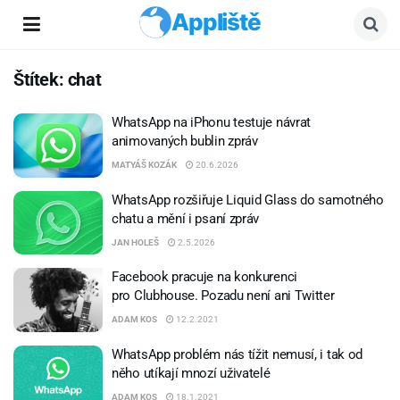
Appliště
Štítek:
chat
WhatsApp na iPhonu testuje návrat
animovaných bublin zpráv
MATYÁŠ KOZÁK
20.6.2026
WhatsApp rozšiřuje Liquid Glass do samotného
chatu a mění i psaní zpráv
JAN HOLEŠ
2.5.2026
Facebook pracuje na konkurenci
pro Clubhouse. Pozadu není ani Twitter
ADAM KOS
12.2.2021
WhatsApp problém nás tížit nemusí, i tak od
něho utíkají mnozí uživatelé
ADAM KOS
18.1.2021