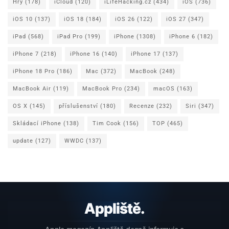
Hry
(178)
iCloud
(120)
iLifeHacking.cz
(434)
iOS
(736)
iOS 10
(137)
iOS 18
(184)
iOS 26
(122)
iOS 27
(347)
iPad
(568)
iPad Pro
(199)
iPhone
(1308)
iPhone 6
(182)
iPhone 7
(218)
iPhone 16
(140)
iPhone 17
(137)
iPhone 18 Pro
(186)
Mac
(372)
MacBook
(248)
MacBook Air
(119)
MacBook Pro
(234)
macOS
(163)
OS X
(145)
příslušenství
(180)
Recenze
(232)
Siri
(347)
Skládací iPhone
(138)
Tim Cook
(156)
TOP
(465)
update
(127)
WWDC
(137)