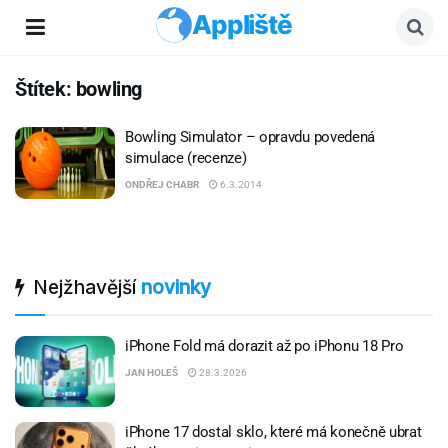
Appliště
Štítek:
bowling
Bowling Simulator – opravdu povedená
simulace (recenze)
ONDŘEJ CHABR
6.3.2014
Nejžhavější
novinky
iPhone Fold má dorazit až po iPhonu 18 Pro
JAN HOLEŠ
28.3.2026
iPhone 17 dostal sklo, které má konečně ubrat