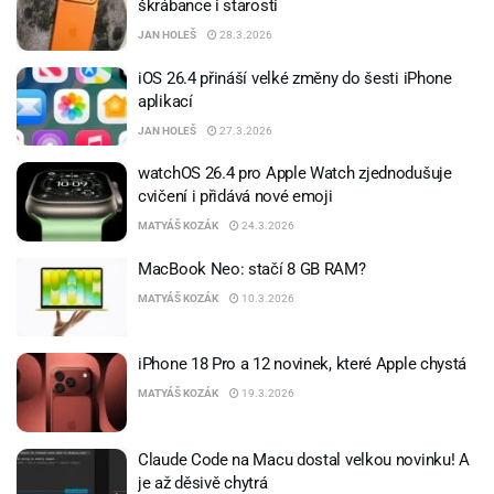
škrábance i starosti
JAN HOLEŠ
28.3.2026
iOS 26.4 přináší velké změny do šesti iPhone
aplikací
JAN HOLEŠ
27.3.2026
watchOS 26.4 pro Apple Watch zjednodušuje
cvičení i přidává nové emoji
MATYÁŠ KOZÁK
24.3.2026
MacBook Neo: stačí 8 GB RAM?
MATYÁŠ KOZÁK
10.3.2026
iPhone 18 Pro a 12 novinek, které Apple chystá
MATYÁŠ KOZÁK
19.3.2026
Claude Code na Macu dostal velkou novinku! A
je až děsivě chytrá