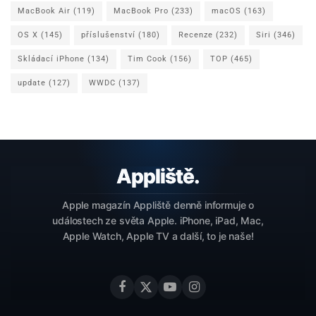
MacBook Air
(119)
MacBook Pro
(233)
macOS
(163)
OS X
(145)
příslušenství
(180)
Recenze
(232)
Siri
(346)
Skládací iPhone
(134)
Tim Cook
(156)
TOP
(465)
update
(127)
WWDC
(137)
Apple magazín Appliště denně informuje o
událostech ze světa Apple. iPhone, iPad, Mac,
Apple Watch, Apple TV a další, to je naše!