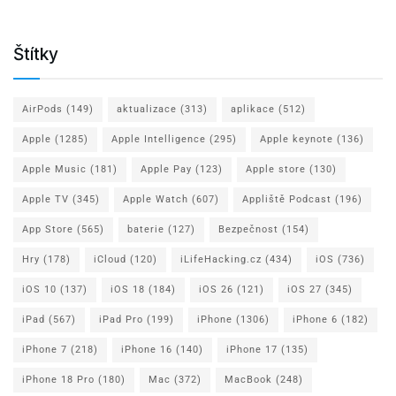
Štítky
AirPods
(149)
aktualizace
(313)
aplikace
(512)
Apple
(1285)
Apple Intelligence
(295)
Apple keynote
(136)
Apple Music
(181)
Apple Pay
(123)
Apple store
(130)
Apple TV
(345)
Apple Watch
(607)
Appliště Podcast
(196)
App Store
(565)
baterie
(127)
Bezpečnost
(154)
Hry
(178)
iCloud
(120)
iLifeHacking.cz
(434)
iOS
(736)
iOS 10
(137)
iOS 18
(184)
iOS 26
(121)
iOS 27
(345)
iPad
(567)
iPad Pro
(199)
iPhone
(1306)
iPhone 6
(182)
iPhone 7
(218)
iPhone 16
(140)
iPhone 17
(135)
iPhone 18 Pro
(180)
Mac
(372)
MacBook
(248)