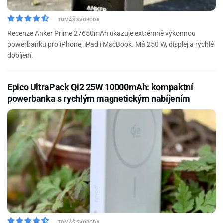
TOMÁŠ SVOBODA
Recenze Anker Prime 27650mAh ukazuje extrémně výkonnou
powerbanku pro iPhone, iPad i MacBook. Má 250 W, displej a rychlé
dobíjení.
Epico UltraPack Qi2 25W 10000mAh: kompaktní
powerbanka s rychlým magnetickým nabíjením
TOMÁŠ SVOBODA