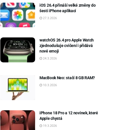
iOS 26.4 přináší velké změny do
šesti iPhone aplikací
27.3.2026
watchOS 26.4 pro Apple Watch
zjednodušuje cvičení i přidává
nové emoji
24.3.2026
MacBook Neo: stačí 8 GB RAM?
10.3.2026
iPhone 18 Pro a 12 novinek, které
Apple chystá
19.3.2026