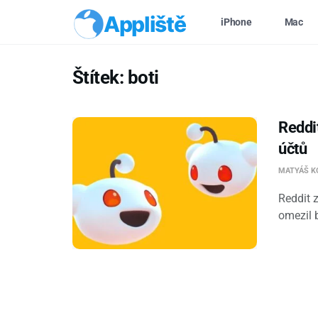
Appliště
iPhone
Mac
Štítek:
boti
Reddi
účtů
MATYÁŠ K
Reddit 
omezil b