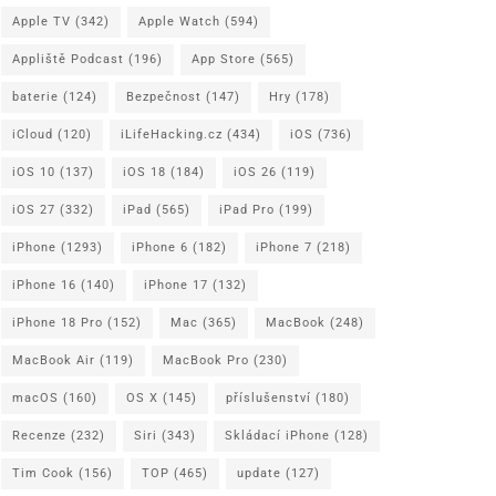
Apple TV
(342)
Apple Watch
(594)
Appliště Podcast
(196)
App Store
(565)
baterie
(124)
Bezpečnost
(147)
Hry
(178)
iCloud
(120)
iLifeHacking.cz
(434)
iOS
(736)
iOS 10
(137)
iOS 18
(184)
iOS 26
(119)
iOS 27
(332)
iPad
(565)
iPad Pro
(199)
iPhone
(1293)
iPhone 6
(182)
iPhone 7
(218)
iPhone 16
(140)
iPhone 17
(132)
iPhone 18 Pro
(152)
Mac
(365)
MacBook
(248)
MacBook Air
(119)
MacBook Pro
(230)
macOS
(160)
OS X
(145)
příslušenství
(180)
Recenze
(232)
Siri
(343)
Skládací iPhone
(128)
Tim Cook
(156)
TOP
(465)
update
(127)