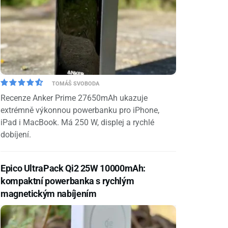
TOMÁŠ SVOBODA
Recenze Anker Prime 27650mAh ukazuje
extrémně výkonnou powerbanku pro iPhone,
iPad i MacBook. Má 250 W, displej a rychlé
dobíjení.
Epico UltraPack Qi2 25W 10000mAh:
kompaktní powerbanka s rychlým
magnetickým nabíjením