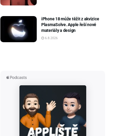
iPhone 18 může těžit z akvizice
PlasmaSolve. Apple řeší nové
materiály a design
6.8.2026