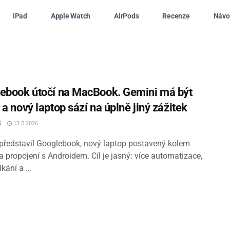
iPad
Apple Watch
AirPods
Recenze
Návo
ebook útočí na MacBook. Gemini má být
a nový laptop sází na úplně jiný zážitek
Š
13.5.2026
představil Googlebook, nový laptop postavený kolem
a propojení s Androidem. Cíl je jasný: více automatizace,
kání a ...