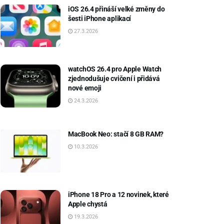
iOS 26.4 přináší velké změny do
šesti iPhone aplikací
27.3.2026
watchOS 26.4 pro Apple Watch
zjednodušuje cvičení i přidává
nové emoji
24.3.2026
MacBook Neo: stačí 8 GB RAM?
10.3.2026
iPhone 18 Pro a 12 novinek, které
Apple chystá
19.3.2026