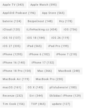
Apple TV
(343)
Apple Watch
(595)
Appliště Podcast
(196)
App Store
(565)
baterie
(124)
Bezpečnost
(148)
Hry
(178)
iCloud
(120)
iLifeHacking.cz
(434)
iOS
(736)
iOS 10
(137)
iOS 18
(184)
iOS 26
(119)
iOS 27
(335)
iPad
(565)
iPad Pro
(199)
iPhone
(1295)
iPhone 6
(182)
iPhone 7
(218)
iPhone 16
(140)
iPhone 17
(132)
iPhone 18 Pro
(154)
Mac
(366)
MacBook
(248)
MacBook Air
(119)
MacBook Pro
(230)
macOS
(161)
OS X
(145)
příslušenství
(180)
Recenze
(232)
Siri
(344)
Skládací iPhone
(129)
Tim Cook
(156)
TOP
(465)
update
(127)