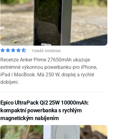
TOMÁŠ SVOBODA
Recenze Anker Prime 27650mAh ukazuje
extrémně výkonnou powerbanku pro iPhone,
iPad i MacBook. Má 250 W, displej a rychlé
dobíjení.
Epico UltraPack Qi2 25W 10000mAh:
kompaktní powerbanka s rychlým
magnetickým nabíjením