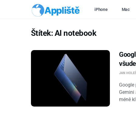
Appliště
iPhone
Mac
Štítek:
AI notebook
Googl
všude 
JAN HOLE
Google 
Gemini 
méně kli